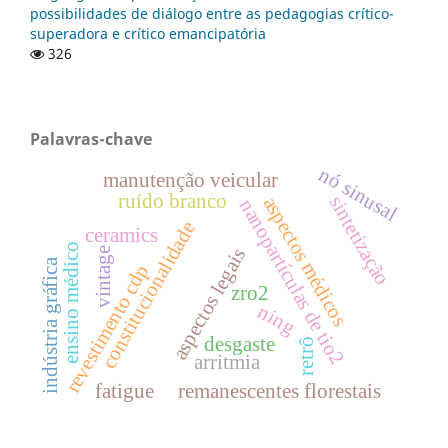
possibilidades de diálogo entre as pedagogias crítico-
superadora e crítico emancipatória
326
Palavras-chave
nó sinusal
manutenção veicular
ruído branco
sintetização
aspectos médicos
nanopartículas de tio2
constitucionalidade
ceramics
ensino médico
aspectos legais
vintage
indústria gráfica
revestimento cdp
zro2
ning
desgaste
retrô
arritmia
fatigue
remanescentes florestais