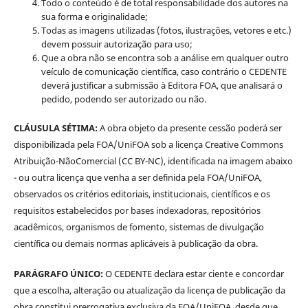
Todo o conteúdo é de total responsabilidade dos autores na
sua forma e originalidade;
Todas as imagens utilizadas (fotos, ilustrações, vetores e etc.)
devem possuir autorização para uso;
Que a obra não se encontra sob a análise em qualquer outro
veículo de comunicação científica, caso contrário o CEDENTE
deverá justificar a submissão à Editora FOA, que analisará o
pedido, podendo ser autorizado ou não.
CLÁUSULA SÉTIMA:
A obra objeto da presente cessão poderá ser
disponibilizada pela FOA/UniFOA sob a licença Creative Commons
Atribuição-NãoComercial (CC BY-NC), identificada na imagem abaixo
- ou outra licença que venha a ser definida pela FOA/UniFOA,
observados os critérios editoriais, institucionais, científicos e os
requisitos estabelecidos por bases indexadoras, repositórios
acadêmicos, organismos de fomento, sistemas de divulgação
científica ou demais normas aplicáveis à publicação da obra.
PARÁGRAFO ÚNICO:
O CEDENTE declara estar ciente e concordar
que a escolha, alteração ou atualização da licença de publicação da
obra constitui prerrogativa exclusiva da FOA/UniFOA, desde que