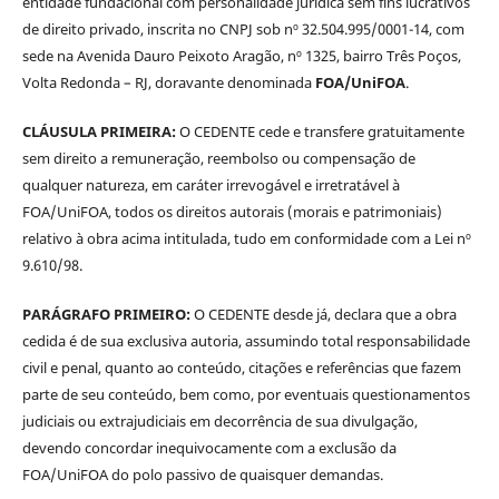
entidade fundacional com personalidade jurídica sem fins lucrativos
de direito privado, inscrita no CNPJ sob nº 32.504.995/0001-14, com
sede na Avenida Dauro Peixoto Aragão, nº 1325, bairro Três Poços,
Volta Redonda – RJ, doravante denominada
FOA/UniFOA
.
CLÁUSULA PRIMEIRA:
O CEDENTE cede e transfere gratuitamente
sem direito a remuneração, reembolso ou compensação de
qualquer natureza, em caráter irrevogável e irretratável à
FOA/UniFOA, todos os direitos autorais (morais e patrimoniais)
relativo à obra acima intitulada, tudo em conformidade com a Lei nº
9.610/98.
PARÁGRAFO PRIMEIRO:
O CEDENTE desde já, declara que a obra
cedida é de sua exclusiva autoria, assumindo total responsabilidade
civil e penal, quanto ao conteúdo, citações e referências que fazem
parte de seu conteúdo, bem como, por eventuais questionamentos
judiciais ou extrajudiciais em decorrência de sua divulgação,
devendo concordar inequivocamente com a exclusão da
FOA/UniFOA do polo passivo de quaisquer demandas.