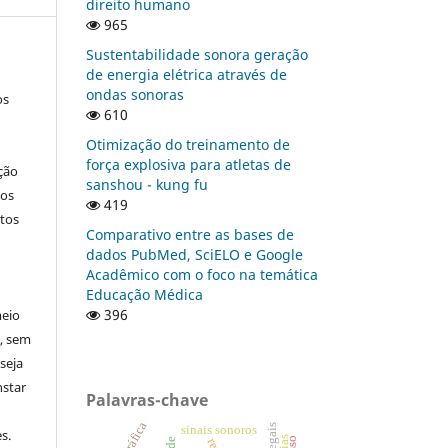
direito humano
965
Sustentabilidade sonora geração
de energia elétrica através de
ondas sonoras
os
610
Otimização do treinamento de
força explosiva para atletas de
ção
sanshou - kung fu
nos
419
tos
Comparativo entre as bases de
dados PubMed, SciELO e Google
Acadêmico com o foco na temática
Educação Médica
396
meio
a, sem
seja
nstar
Palavras-chave
sinais sonoros
s.