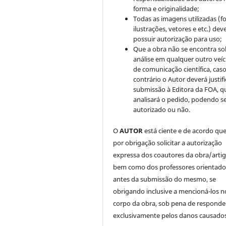
forma e originalidade;
Todas as imagens utilizadas (fo
ilustrações, vetores e etc.) de
possuir autorização para uso;
Que a obra não se encontra so
análise em qualquer outro veíc
de comunicação científica, cas
contrário o Autor deverá justifi
submissão à Editora da FOA, q
analisará o pedido, podendo s
autorizado ou não.
O
AUTOR
está ciente e de acordo qu
por obrigação solicitar a autorização
expressa dos coautores da obra/artig
bem como dos professores orientado
antes da submissão do mesmo, se
obrigando inclusive a mencioná-los n
corpo da obra, sob pena de responde
exclusivamente pelos danos causados