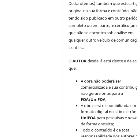
Declaro(emos) também que este arti
original na sua forma e conteúdo, nã
tendo sido publicado em outro periód
completo ou em parte, e certifico(am
que não se encontra sob análise em
qualquer outro veículo de comunicaç
científica.
O
AUTOR
desde já está ciente e de a
que:
A obra não poderá ser
comercializada e sua contribui
não gerará ônus para a
FOA/UniFOA
;
A obra será disponibilizada em
formato digital no sítio eletrôn
UniFOA
para pesquisas e
down
de forma gratuita;
Todo o conteúdo é de total
responsabilidade dos autores 