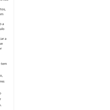
tos,
vem
b a
ulo
o
car a
ue
er
e tem
o,
res
o
r
.