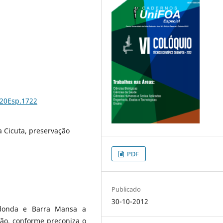
%20Esp.1722
a Cicuta, preservação
PDF
Publicado
30-10-2012
edonda e Barra Mansa a
ão, conforme preconiza o