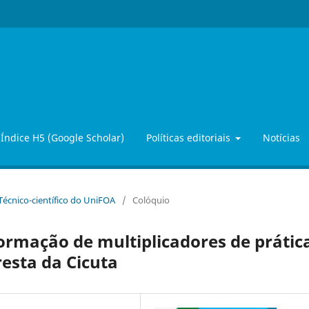
Índice H5 (Google Scholar)
Políticas editoriais
Notícias
 Técnico-científico do UniFOA
/
Colóquio
ormação de multiplicadores de prátic
resta da Cicuta