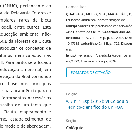
 (SNUC), pertencente ao
Como Citar
a de Relevante Interesse
QUADRA, A.; MELLO, M. A.; MAGALHÃES, P.
emplares raros da biota
Educação ambiental para formação de
multiplicadores de práticas de conservaçã
geii, entre outros. Esta
Arie Floresta da Cicuta.
Cadernos UniFOA
,
educação ambiental não-
Redonda, RJ, v. 7, n. 1 Esp, p. 40, 2012. DOI
RIE da Floresta da Cicuta
10.47385/cadunifoa.v7.n1 Esp.1722. Dispon
troduzir os conceitos de
em:
lunos matriculados nas
https://revistas.unifoa.edu.br/cadernos/art
ew/1722. Acesso em: 7 ago. 2026.
E. Para tanto, será focado
 educação ambiental, em
FOMATOS DE CITAÇÃO
ervação da Biodiversidade
om base nos princípios
r sua abrangência para a
Edição
 ferramentas necessários
v. 7 n. 1 Esp (2012): VI Colóquio
 escolha de um tema que
Técnico-científico do UniFOA
a Cicuta, mapeamento e
orno, estabelecimento de
Seção
o do modelo de abordagem,
Colóquio