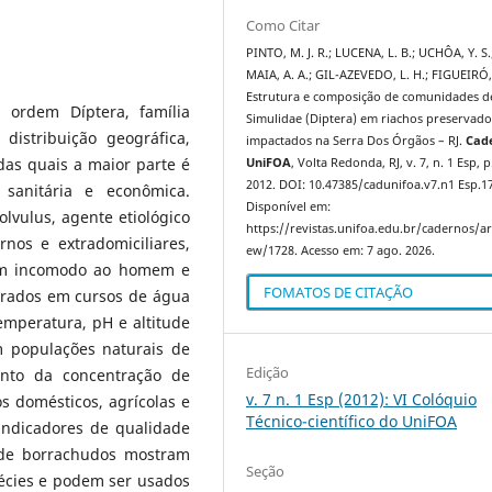
Como Citar
PINTO, M. J. R.; LUCENA, L. B.; UCHÔA, Y. S.
MAIA, A. A.; GIL-AZEVEDO, L. H.; FIGUEIRÓ,
Estrutura e composição de comunidades d
 ordem Díptera, família
Simulidae (Diptera) em riachos preservado
distribuição geográfica,
impactados na Serra Dos Órgãos – RJ.
Cad
as quais a maior parte é
UniFOA
, Volta Redonda, RJ, v. 7, n. 1 Esp, p
2012. DOI: 10.47385/cadunifoa.v7.n1 Esp.1
 sanitária e econômica.
Disponível em:
lvulus, agente etiológico
https://revistas.unifoa.edu.br/cadernos/art
nos e extradomiciliares,
ew/1728. Acesso em: 7 ago. 2026.
am incomodo ao homem e
FOMATOS DE CITAÇÃO
trados em cursos de água
emperatura, pH e altitude
m populações naturais de
Edição
nto da concentração de
v. 7 n. 1 Esp (2012): VI Colóquio
s domésticos, agrícolas e
Técnico-científico do UniFOA
indicadores de qualidade
 de borrachudos mostram
Seção
écies e podem ser usados