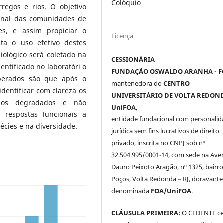
Colóquio
regos e rios. O objetivo
ional das comunidades de
es, e assim propiciar o
Licença
ta o uso efetivo destes
ológico será coletado na
CESSIONÁRIA
entificado no laboratóri o
FUNDAÇÃO OSWALDO ARANHA - F
sperados são que após o
mantenedora do
CENTRO
identificar com clareza os
UNIVERSITÁRIO DE VOLTA REDOND
tios degradados e não
UniFOA
,
 respostas funcionais à
entidade fundacional com personalid
écies e na diversidade.
jurídica sem fins lucrativos de direito
privado, inscrita no CNPJ sob nº
32.504.995/0001-14, com sede na Ave
Dauro Peixoto Aragão, nº 1325, bairro
Poços, Volta Redonda – RJ, doravante
denominada
FOA/UniFOA
.
CLÁUSULA PRIMEIRA:
O CEDENTE ce