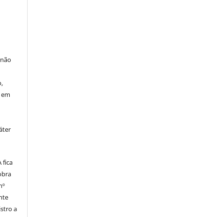
 não
à
,
o em
áter
fica
obra
nº
nte
stro a