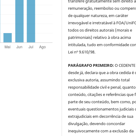
transfere gratuitamente sem direito 
remuneração, reembolso ou compen
de qualquer natureza, em caráter
irrevogável e irretratável à FOA/UniF
todos os direitos autorais (morais e
patrimoniais) relativo à obra acima
intitulada, tudo em conformidade co
Lei nº 9.610/98.
PARÁGRAFO PRIMEIRO:
O CEDENTE
desde já, declara que a obra cedida é 
exclusiva autoria, assumindo total
responsabilidade civil e penal, quanto
conteúdo, citações e referências que
parte de seu conteúdo, bem como, p
eventuais questionamentos judiciais 
extrajudiciais em decorrência de sua
divulgação, devendo concordar
inequivocamente com a exclusão da