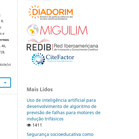
;
 R.
e
s e
ernos
. 46,
728.
icle/vi
Mais Lidos
Uso de inteligência artificial para
desenvolvimento de algoritmo de
previsão de falhas para motores de
indução trifásicos
1411
Segurança socioeducativa como