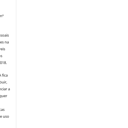
 nº
soais
tes na
veis
os
2018.
 fica
buir,
nciar a
squer
cas
de uso