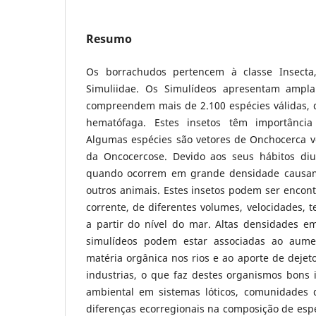
Resumo
Os borrachudos pertencem à classe Insecta,
Simuliidae. Os Simulídeos apresentam ampla 
compreendem mais de 2.100 espécies válidas, d
hematófaga. Estes insetos têm importância
Algumas espécies são vetores de Onchocerca vo
da Oncocercose. Devido aos seus hábitos diur
quando ocorrem em grande densidade caus
outros animais. Estes insetos podem ser encon
corrente, de diferentes volumes, velocidades, t
a partir do nível do mar. Altas densidades e
simulídeos podem estar associadas ao aume
matéria orgânica nos rios e ao aporte de dejeto
industrias, o que faz destes organismos bons 
ambiental em sistemas lóticos, comunidades
diferenças ecorregionais na composição de esp