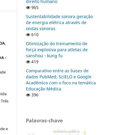
direito humano
965
Sustentabilidade sonora geração
de energia elétrica através de
ondas sonoras
610
OA
,
Otimização do treinamento de
força explosiva para atletas de
sanshou - kung fu
A -
419
Comparativo entre as bases de
ade
dados PubMed, SciELO e Google
Acadêmico com o foco na temática
Educação Médica
nida
396
 Três
Palavras-chave
de e
indústria gráfica