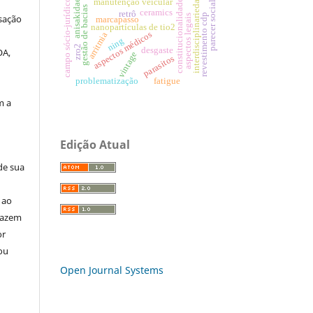
interdisciplinariedade
a
campo sócio-jurídico
manutenção veicular
constitucionalidade
anisakidae
parecer social
gestão de bacias
ceramics
retrô
revestimento cdp
aspectos legais
sação
marcapasso
nanopartículas de tio2
aspectos médicos
arritmia
ning
zro2
desgaste
OA,
vintage
parasitos
problematização
fatigue
m a
Edição Atual
de sua
 ao
 fazem
or
ou
Open Journal Systems