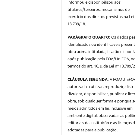
informou e disponibilizou aos
titulares/terceiros, mecanismos de
exercício dos direitos previstos na Lei
13.709/18.
PARÁGRAFO QUARTO:
Os dados pes
identificados ou identificáveis presen
obra acima intitulada, ficarão disponí
após publicação pela FOA/UniFOA, n
termos do art. 16, II da Lei nº 13.709/
CLÁUSULA SEGUNDA
: A FOA/UniFOA
autorizada a utilizar, reproduzir, distri
divulgar, disponibilizar, publicar e lice
obra, sob qualquer forma e por quai
meios admitidos em lei, inclusive em
ambiente digital, observadas as políti
editoriais da instituição e as licenças 
adotadas para a publicação.