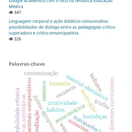
Google Acadêmico com o foco na temática Educação
Médica
347
Linguagem corporal e ação didático-comunicativa:
possibilidades de diálogo entre as pedagogias crítico-
superadora e crítico emancipatória
326
Palavras-chave
contaminação
hidratos
material alternativo
diretrizes curriculares
animais soropositivos
hematita
menisco
escravos
instabilidade crônica
motivação
provas sorológicas
defesa agropecuária
grafita
criatividade
aorta torácica
habitus
acreditação
hortaliças
transparência
zoonoses
wustita