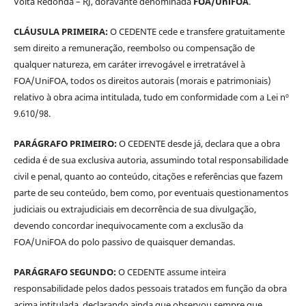
Volta Redonda – RJ, doravante denominada
FOA/UniFOA
.
CLÁUSULA PRIMEIRA:
O CEDENTE cede e transfere gratuitamente
sem direito a remuneração, reembolso ou compensação de
qualquer natureza, em caráter irrevogável e irretratável à
FOA/UniFOA, todos os direitos autorais (morais e patrimoniais)
relativo à obra acima intitulada, tudo em conformidade com a Lei nº
9.610/98.
PARÁGRAFO PRIMEIRO:
O CEDENTE desde já, declara que a obra
cedida é de sua exclusiva autoria, assumindo total responsabilidade
civil e penal, quanto ao conteúdo, citações e referências que fazem
parte de seu conteúdo, bem como, por eventuais questionamentos
judiciais ou extrajudiciais em decorrência de sua divulgação,
devendo concordar inequivocamente com a exclusão da
FOA/UniFOA do polo passivo de quaisquer demandas.
PARÁGRAFO SEGUNDO:
O CEDENTE assume inteira
responsabilidade pelos dados pessoais tratados em função da obra
acima intitulada, declarando ainda que observou sempre que