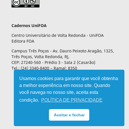
Cadernos UniFOA
Centro Universitário de Volta Redonda - UniFOA
Editora FOA
Campus Três Poços - Av. Dauro Peixoto Aragão, 1325,
Três Poços, Volta Redonda, RJ,
CEP: 27240-560 - Prédio 3 - Sala 2 (Casarão)
Tel.: (24) 3340-8400 – Ramal: 8350
Usamos cookies para garantir que você obtenha
a melhor experiência em nosso site. Quando
você navega no nosso site, aceita esta
condição.
POLÍTICA DE PRIVACIDADE
Aceitar e fechar