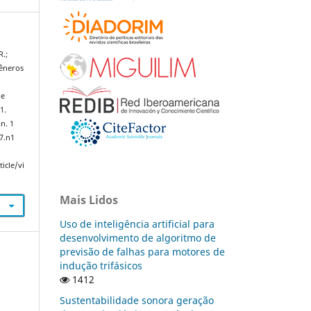
R.;
gêneros
de
1.
 n. 1
v7.n1
icle/vi
Mais Lidos
Uso de inteligência artificial para
desenvolvimento de algoritmo de
previsão de falhas para motores de
indução trifásicos
1412
Sustentabilidade sonora geração