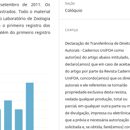
Seção
 setembro de 2011. Os
Colóquio
ustrados. Todo o material
 Laboratório de Zoologia
 o primeiro registro dos
Licença
além do primeiro registro
Declaração de Transferência de Direit
Autorais - Cadernos UniFOA como
autor(es) do artigo abaixo intitulado,
declaro(amos) que em caso de aceita
do artigo por parte da Revista Cader
UniFOA, concordo(amos) que os direi
autorais e ele referentes se tornarão
propriedade exclusiva desta revista,
vedada qualquer produção, total ou
parcial, em qualquer outra parte ou 
de divulgação, impressa ou eletrônic
que a prévia e necessária autorização 
solicitada e, se obtida, farei(emos) co