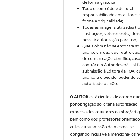
de forma gratuita;
Todo o conteúdo é de total
responsabilidade dos autores 
forma e originalidade;
Todas as imagens utilizadas (fo
ilustrações, vetores e etc.) de
possuir autorização para uso;
Que a obra não se encontra so
análise em qualquer outro veíc
de comunicação científica, cas
contrário o Autor deverá justifi
submissão à Editora da FOA, q
analisará o pedido, podendo s
autorizado ou não.
O
AUTOR
está ciente e de acordo qu
por obrigação solicitar a autorização
expressa dos coautores da obra/artig
bem como dos professores orientado
antes da submissão do mesmo, se
obrigando inclusive a mencioná-los n