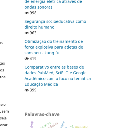
de energia elétrica através de
ondas sonoras
998
Segurança socioeducativa como
direito humano
963
Otimização do treinamento de
os
força explosiva para atletas de
sanshou - kung fu
419
ção
Comparativo entre as bases de
nos
dados PubMed, SciELO e Google
tos
Acadêmico com o foco na temática
Educação Médica
399
meio
a, sem
Palavras-chave
seja
escravos
build-up
nstar
menisco