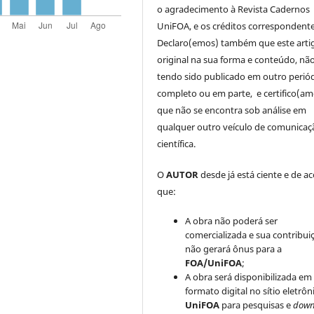
o agradecimento à Revista Cadernos
UniFOA, e os créditos correspondente
Declaro(emos) também que este arti
original na sua forma e conteúdo, nã
tendo sido publicado em outro periód
completo ou em parte, e certifico(am
que não se encontra sob análise em
qualquer outro veículo de comunicaç
científica.
O
AUTOR
desde já está ciente e de a
que:
A obra não poderá ser
comercializada e sua contribui
não gerará ônus para a
FOA/UniFOA
;
A obra será disponibilizada em
formato digital no sítio eletrôn
UniFOA
para pesquisas e
down