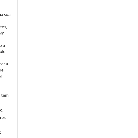
na sua
tos,
vem
b a
ulo
o
car a
ue
er
e tem
o,
res
o