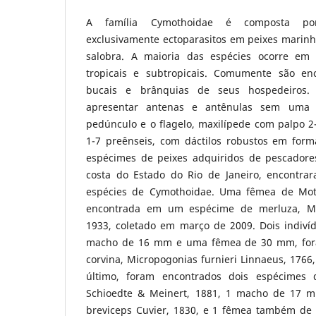
A família Cymothoidae é composta por
exclusivamente ectoparasitos em peixes marinh
salobra. A maioria das espécies ocorre em
tropicais e subtropicais. Comumente são en
bucais e brânquias de seus hospedeiros. 
apresentar antenas e antênulas sem uma c
pedúnculo e o flagelo, maxilípede com palpo 2
1-7 preênseis, com dáctilos robustos em for
espécimes de peixes adquiridos de pescadore
costa do Estado do Rio de Janeiro, encontrar
espécies de Cymothoidae. Uma fêmea de Mot
encontrada em um espécime de merluza, Mer
1933, coletado em março de 2009. Dois indivíd
macho de 16 mm e uma fêmea de 30 mm, fo
corvina, Micropogonias furnieri Linnaeus, 1766
último, foram encontrados dois espécimes de
Schioedte & Meinert, 1881, 1 macho de 17 
breviceps Cuvier, 1830, e 1 fêmea também d