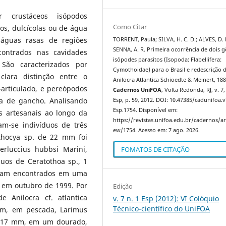
 crustáceos isópodos
Como Citar
os, dulcícolas ou de água
 águas rasas de regiões
TORRENT, Paula; SILVA, H. C. D.; ALVES, D. 
SENNA, A. R. Primeira ocorrência de dois 
contrados nas cavidades
isópodes parasitos (Isopoda: Flabellifera:
São caracterizados por
Cymothoidae) para o Brasil e redescrição 
lara distinção entre o
Anilocra Atlantica Schioedte & Meinert, 188
-articulado, e pereópodos
Cadernos UniFOA
, Volta Redonda, RJ, v. 7,
ma de gancho. Analisando
Esp, p. 59, 2012. DOI: 10.47385/cadunifoa.
Esp.1754. Disponível em:
s artesanais ao longo da
https://revistas.unifoa.edu.br/cadernos/art
am-se indivíduos de três
ew/1754. Acesso em: 7 ago. 2026.
hocya sp. de 22 mm foi
luccius hubbsi Marini,
FOMATOS DE CITAÇÃO
uos de Ceratothoa sp., 1
ram encontrados em uma
, em outubro de 1999. Por
Edição
 Anilocra cf. atlantica
v. 7 n. 1 Esp (2012): VI Colóquio
Técnico-científico do UniFOA
mm, em pescada, Larimus
e 17 mm, em um dourado,