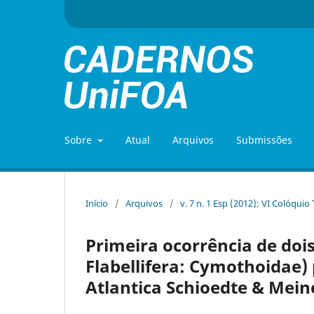
Sobre
Atual
Arquivos
Submissões
Início
/
Arquivos
/
v. 7 n. 1 Esp (2012): VI Colóquio
Primeira ocorrência de doi
Flabellifera: Cymothoidae) 
Atlantica Schioedte & Meine