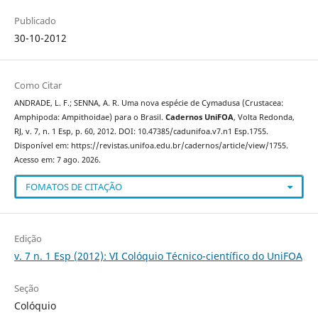
Publicado
30-10-2012
Como Citar
ANDRADE, L. F.; SENNA, A. R. Uma nova espécie de Cymadusa (Crustacea:
Amphipoda: Ampithoidae) para o Brasil.
Cadernos UniFOA
, Volta Redonda,
RJ, v. 7, n. 1 Esp, p. 60, 2012. DOI: 10.47385/cadunifoa.v7.n1 Esp.1755.
Disponível em: https://revistas.unifoa.edu.br/cadernos/article/view/1755.
Acesso em: 7 ago. 2026.
FOMATOS DE CITAÇÃO
Edição
v. 7 n. 1 Esp (2012): VI Colóquio Técnico-científico do UniFOA
Seção
Colóquio