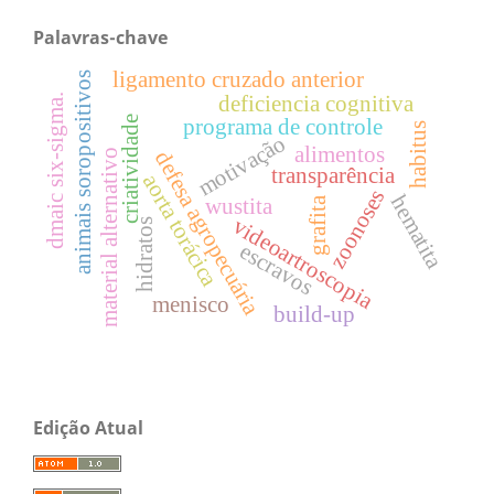
Palavras-chave
ligamento cruzado anterior
animais soropositivos
deficiencia cognitiva
dmaic six-sigma.
programa de controle
criatividade
habitus
motivação
alimentos
material alternativo
defesa agropecuária
transparência
aorta torácica
zoonoses
hematita
wustita
grafita
videoartroscopia
hidratos
escravos
menisco
build-up
Edição Atual