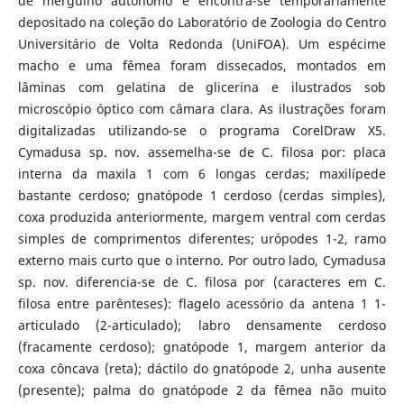
de mergulho autônomo e encontra-se temporariamente
depositado na coleção do Laboratório de Zoologia do Centro
Universitário de Volta Redonda (UniFOA). Um espécime
macho e uma fêmea foram dissecados, montados em
lâminas com gelatina de glicerina e ilustrados sob
microscópio óptico com câmara clara. As ilustrações foram
digitalizadas utilizando-se o programa CorelDraw X5.
Cymadusa sp. nov. assemelha-se de C. filosa por: placa
interna da maxila 1 com 6 longas cerdas; maxilípede
bastante cerdoso; gnatópode 1 cerdoso (cerdas simples),
coxa produzida anteriormente, margem ventral com cerdas
simples de comprimentos diferentes; urópodes 1-2, ramo
externo mais curto que o interno. Por outro lado, Cymadusa
sp. nov. diferencia-se de C. filosa por (caracteres em C.
filosa entre parênteses): flagelo acessório da antena 1 1-
articulado (2-articulado); labro densamente cerdoso
(fracamente cerdoso); gnatópode 1, margem anterior da
coxa côncava (reta); dáctilo do gnatópode 2, unha ausente
(presente); palma do gnatópode 2 da fêmea não muito