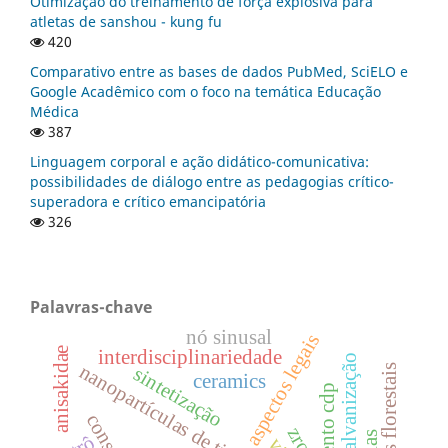
Otimização do treinamento de força explosiva para
atletas de sanshou - kung fu
420
Comparativo entre as bases de dados PubMed, SciELO e
Google Acadêmico com o foco na temática Educação
Médica
387
Linguagem corporal e ação didático-comunicativa:
possibilidades de diálogo entre as pedagogias crítico-
superadora e crítico emancipatória
326
Palavras-chave
nó sinusal
aspectos legais
anisakidae
interdisciplinariedade
galvanização
nanopartículas de tio2
sintetização
ceramics
zro2