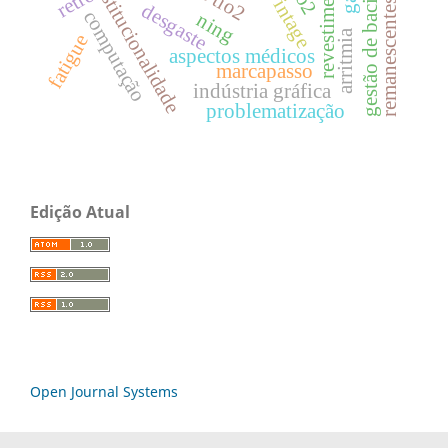
remanescentes florestais
revestimento cdp
constitucionalidade
gestão de bacias
retrô
vintage
desgaste
computação
ning
arritmia
fatigue
aspectos médicos
marcapasso
indústria gráfica
problematização
Edição Atual
Open Journal Systems