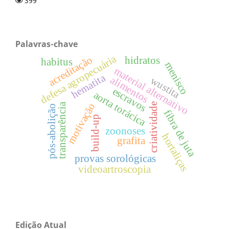
399
Palavras-chave
defesa agropecuária
acreditação
hidratos
habitus
menisco
material alternativo
hematita
alimentos
wustita
escravos
aorta torácica
motivação
transparência
criatividade
pós-abolição
fibra de juta
build-up
zoonoses
hortaliças
grafita
provas sorológicas
videoartroscopia
Edição Atual