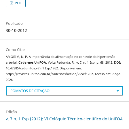
PDF
Publicado
30-10-2012
Como Citar
AMORIM, N. P. A importância da alimentação no controle da hipertensão
arterial.
Cadernos UniFOA
, Volta Redonda, RJ, v. 7, n. 1 Esp, p. 68, 2012. DOI:
10.47385/cadunifoa.v7.n1 Esp.1762. Disponível em:
https://revistas.unifoa.edu.br/cadernos/article/view/1762. Acesso em: 7 ago.
2026.
FOMATOS DE CITAÇÃO
Edição
v. 7 n. 1 Esp (2012): VI Colóquio Técnico-científico do UniFOA