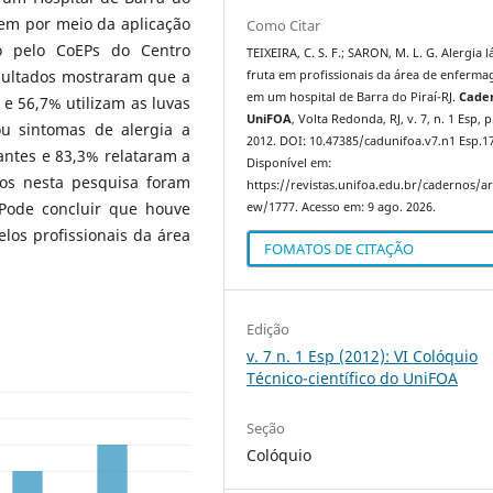
em por meio da aplicação
Como Citar
o pelo CoEPs do Centro
TEIXEIRA, C. S. F.; SARON, M. L. G. Alergia l
esultados mostraram que a
fruta em profissionais da área de enferm
em um hospital de Barra do Piraí-RJ.
Cade
 e 56,7% utilizam as luvas
UniFOA
, Volta Redonda, RJ, v. 7, n. 1 Esp, p
u sintomas de alergia a
2012. DOI: 10.47385/cadunifoa.v7.n1 Esp.1
antes e 83,3% relataram a
Disponível em:
ados nesta pesquisa foram
https://revistas.unifoa.edu.br/cadernos/art
 Pode concluir que houve
ew/1777. Acesso em: 9 ago. 2026.
pelos profissionais da área
FOMATOS DE CITAÇÃO
Edição
v. 7 n. 1 Esp (2012): VI Colóquio
Técnico-científico do UniFOA
Seção
Colóquio