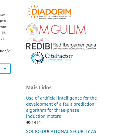
átex
agem
rnos
. 76,
777.
icle/vi
Mais Lidos
Use of artificial intelligence for the
development of a fault prediction
algorithm for three-phase
induction motors
1411
SOCIOEDUCATIONAL SECURITY AS