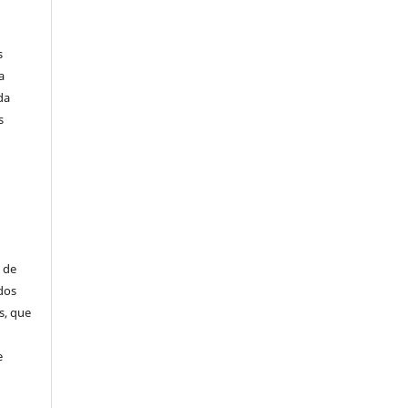
s
a
da
s
 de
dos
s, que
e