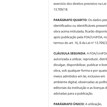
exercício dos direitos previstos na Lei
13.709/18.
PARÁGRAFO QUARTO:
Os dados pes
identificados ou identificáveis presen
obra acima intitulada, ficarão disponí
após publicação pela FOA/UniFOA, n
termos do art. 16, II da Lei nº 13.709/
CLÁUSULA SEGUNDA
: A FOA/UniFOA
autorizada a utilizar, reproduzir, distri
divulgar, disponibilizar, publicar e lice
obra, sob qualquer forma e por quai
meios admitidos em lei, inclusive em
ambiente digital, observadas as políti
editoriais da instituição e as licenças 
adotadas para a publicação.
PARÁGRAFO ÚNICO:
A utilização,