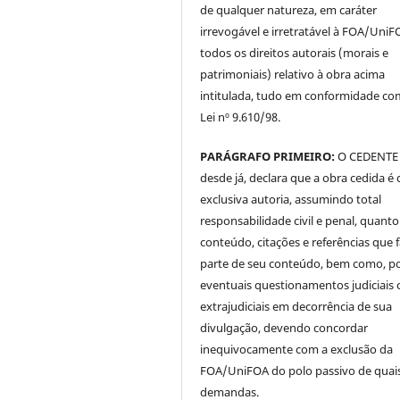
de qualquer natureza, em caráter
irrevogável e irretratável à FOA/UniF
todos os direitos autorais (morais e
patrimoniais) relativo à obra acima
intitulada, tudo em conformidade co
Lei nº 9.610/98.
PARÁGRAFO PRIMEIRO:
O CEDENTE
desde já, declara que a obra cedida é 
exclusiva autoria, assumindo total
responsabilidade civil e penal, quanto
conteúdo, citações e referências que
parte de seu conteúdo, bem como, p
eventuais questionamentos judiciais 
extrajudiciais em decorrência de sua
divulgação, devendo concordar
inequivocamente com a exclusão da
FOA/UniFOA do polo passivo de quai
demandas.