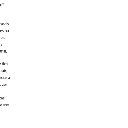
 nº
soais
tes na
veis
os
2018.
 fica
buir,
nciar a
squer
cas
de uso