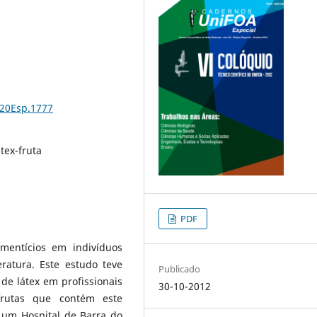
%20Esp.1777
tex-fruta
PDF
imentícios em indivíduos
eratura. Este estudo teve
Publicado
de látex em profissionais
30-10-2012
rutas que contém este
 um Hospital de Barra do