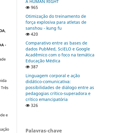
A HUMAN RIGHT
965
Otimização do treinamento de
força explosiva para atletas de
sanshou - kung fu
OA
,
420
Comparativo entre as bases de
A -
dados PubMed, SciELO e Google
Acadêmico com o foco na temática
ade
Educação Médica
387
Linguagem corporal e ação
nida
didático-comunicativa:
possibilidades de diálogo entre as
 Três
pedagogias crítico-superadora e
crítico emancipatória
326
de e
a
sação
Palavras-chave