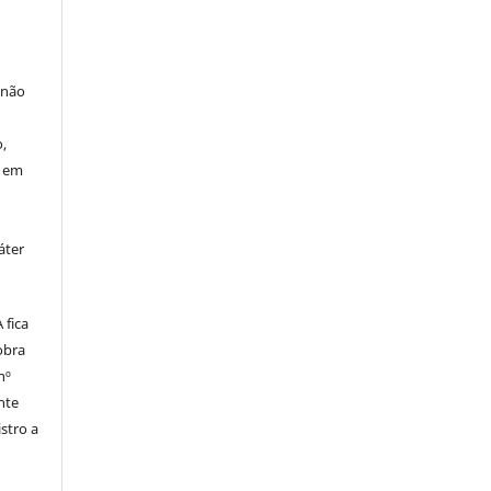
 não
à
,
o em
áter
fica
obra
nº
nte
stro a