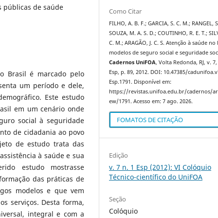
as públicas de saúde
Como Citar
FILHO, A. B. F.; GARCIA, S. C. M.; RANGEL, S.
SOUZA, M. A. S. D.; COUTINHO, R. E. T.; SILV
C. M.; ARAGÃO, J. C. S. Atenção à saúde no B
modelos de seguro social e seguridade soci
Cadernos UniFOA
, Volta Redonda, RJ, v. 7,
Esp, p. 89, 2012. DOI: 10.47385/cadunifoa.
o Brasil é marcado pelo
Esp.1791. Disponível em:
esenta um período e dele,
https://revistas.unifoa.edu.br/cadernos/art
demográfico. Este estudo
ew/1791. Acesso em: 7 ago. 2026.
rasil em um cenário onde
FOMATOS DE CITAÇÃO
guro social à seguridade
ento de cidadania ao povo
jeto de estudo trata das
Edição
 assistência à saúde e sua
v. 7 n. 1 Esp (2012): VI Colóquio
erido estudo mostrasse
Técnico-científico do UniFOA
formação das práticas de
tigos modelos e que vem
Seção
s serviços. Desta forma,
Colóquio
versal, integral e com a