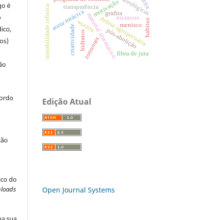
provas sorológicas
motivação
go é
transparência
instabilidade crônica
aorta torácica
grafita
material alternativo
o
escravos
defesa agropecuária
habitus
wustita
menisco
criatividade
ico,
pós-abolição
hidratos
zoonoses
os)
fibra de juta
ão
cordo
Edição Atual
ção
ico do
loads
Open Journal Systems
na sua