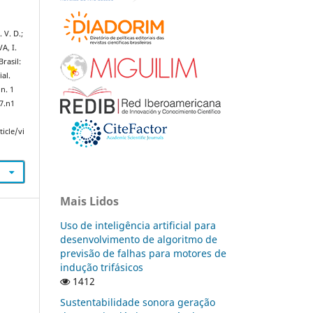
 V. D.;
A, I.
rasil:
al.
 n. 1
v7.n1
icle/vi
Mais Lidos
Uso de inteligência artificial para
desenvolvimento de algoritmo de
previsão de falhas para motores de
indução trifásicos
1412
Sustentabilidade sonora geração