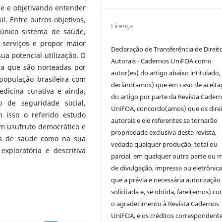
e e objetivando entender
. Entre outros objetivos,
Licença
único sistema de saúde,
s serviços e propor maior
Declaração de Transferência de Direit
ua potencial utilização. O
Autorais - Cadernos UniFOA como
ia que são norteadas por
autor(es) do artigo abaixo intitulado,
população brasileira com
declaro(amos) que em caso de aceita
icina curativa e ainda,
do artigo por parte da Revista Cader
 de seguridade social,
UniFOA, concordo(amos) que os direi
m isso o referido estudo
autorais e ele referentes se tornarão
m usufruto democrático e
propriedade exclusiva desta revista,
ços de saúde como na sua
vedada qualquer produção, total ou
exploratória e descritiva
parcial, em qualquer outra parte ou 
de divulgação, impressa ou eletrônic
que a prévia e necessária autorização 
solicitada e, se obtida, farei(emos) co
o agradecimento à Revista Cadernos
UniFOA, e os créditos correspondente