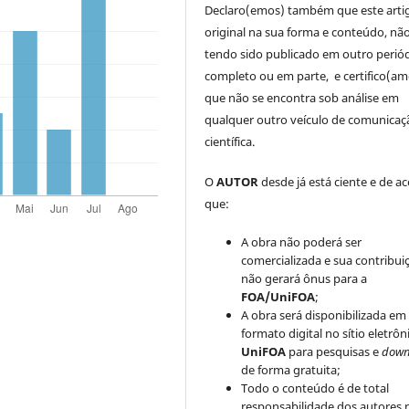
Declaro(emos) também que este arti
original na sua forma e conteúdo, nã
tendo sido publicado em outro periód
completo ou em parte, e certifico(am
que não se encontra sob análise em
qualquer outro veículo de comunicaç
científica.
O
AUTOR
desde já está ciente e de a
que:
A obra não poderá ser
comercializada e sua contribui
não gerará ônus para a
FOA/UniFOA
;
A obra será disponibilizada em
formato digital no sítio eletrôn
UniFOA
para pesquisas e
down
de forma gratuita;
Todo o conteúdo é de total
responsabilidade dos autores 