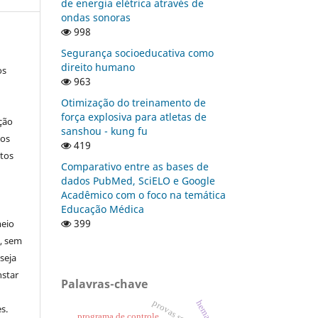
de energia elétrica através de
ondas sonoras
998
Segurança socioeducativa como
direito humano
os
963
Otimização do treinamento de
força explosiva para atletas de
ção
sanshou - kung fu
nos
419
tos
Comparativo entre as bases de
dados PubMed, SciELO e Google
Acadêmico com o foco na temática
Educação Médica
399
meio
a, sem
seja
nstar
Palavras-chave
hematita
s.
programa de controle