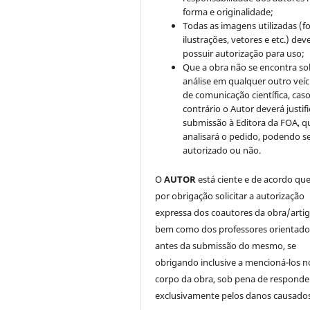
forma e originalidade;
Todas as imagens utilizadas (fo
ilustrações, vetores e etc.) de
possuir autorização para uso;
Que a obra não se encontra so
análise em qualquer outro veíc
de comunicação científica, cas
contrário o Autor deverá justifi
submissão à Editora da FOA, q
analisará o pedido, podendo s
autorizado ou não.
O
AUTOR
está ciente e de acordo qu
por obrigação solicitar a autorização
expressa dos coautores da obra/artig
bem como dos professores orientado
antes da submissão do mesmo, se
obrigando inclusive a mencioná-los n
corpo da obra, sob pena de responde
exclusivamente pelos danos causados