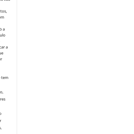
tos,
vem
b a
ulo
o
car a
ue
er
e tem
o,
res
o
r
.