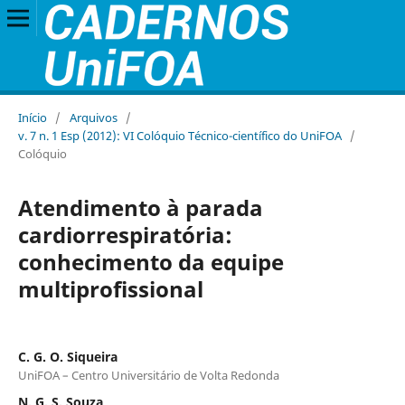
Início
/
Arquivos
/
v. 7 n. 1 Esp (2012): VI Colóquio Técnico-científico do UniFOA
/
Colóquio
Atendimento à parada
cardiorrespiratória:
conhecimento da equipe
multiprofissional
C. G. O. Siqueira
UniFOA – Centro Universitário de Volta Redonda
N. G. S. Souza