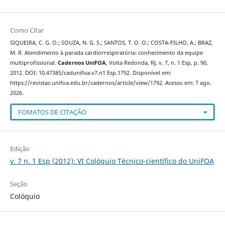
Como Citar
SIQUEIRA, C. G. O.; SOUZA, N. G. S.; SANTOS, T. O. O.; COSTA-FILHO, A.; BRAZ,
M. R. Atendimento à parada cardiorrespiratória: conhecimento da equipe
multiprofissional.
Cadernos UniFOA
, Volta Redonda, RJ, v. 7, n. 1 Esp, p. 90,
2012. DOI: 10.47385/cadunifoa.v7.n1 Esp.1792. Disponível em:
https://revistas.unifoa.edu.br/cadernos/article/view/1792. Acesso em: 7 ago.
2026.
FOMATOS DE CITAÇÃO
Edição
v. 7 n. 1 Esp (2012): VI Colóquio Técnico-científico do UniFOA
Seção
Colóquio