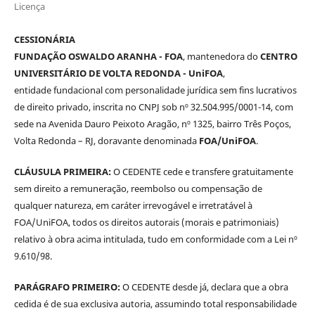
Licença
CESSIONÁRIA
FUNDAÇÃO OSWALDO ARANHA - FOA
, mantenedora do
CENTRO
UNIVERSITÁRIO DE VOLTA REDONDA - UniFOA
,
entidade fundacional com personalidade jurídica sem fins lucrativos
de direito privado, inscrita no CNPJ sob nº 32.504.995/0001-14, com
sede na Avenida Dauro Peixoto Aragão, nº 1325, bairro Três Poços,
Volta Redonda – RJ, doravante denominada
FOA/UniFOA
.
CLÁUSULA PRIMEIRA:
O CEDENTE cede e transfere gratuitamente
sem direito a remuneração, reembolso ou compensação de
qualquer natureza, em caráter irrevogável e irretratável à
FOA/UniFOA, todos os direitos autorais (morais e patrimoniais)
relativo à obra acima intitulada, tudo em conformidade com a Lei nº
9.610/98.
PARÁGRAFO PRIMEIRO:
O CEDENTE desde já, declara que a obra
cedida é de sua exclusiva autoria, assumindo total responsabilidade