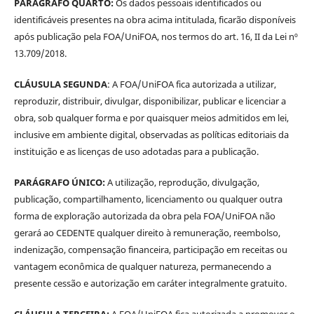
PARÁGRAFO QUARTO:
Os dados pessoais identificados ou
identificáveis presentes na obra acima intitulada, ficarão disponíveis
após publicação pela FOA/UniFOA, nos termos do art. 16, II da Lei nº
13.709/2018.
CLÁUSULA SEGUNDA
: A FOA/UniFOA fica autorizada a utilizar,
reproduzir, distribuir, divulgar, disponibilizar, publicar e licenciar a
obra, sob qualquer forma e por quaisquer meios admitidos em lei,
inclusive em ambiente digital, observadas as políticas editoriais da
instituição e as licenças de uso adotadas para a publicação.
PARÁGRAFO ÚNICO:
A utilização, reprodução, divulgação,
publicação, compartilhamento, licenciamento ou qualquer outra
forma de exploração autorizada da obra pela FOA/UniFOA não
gerará ao CEDENTE qualquer direito à remuneração, reembolso,
indenização, compensação financeira, participação em receitas ou
vantagem econômica de qualquer natureza, permanecendo a
presente cessão e autorização em caráter integralmente gratuito.
CLÁUSULA TERCEIRA:
A FOA/UniFOA fica autorizada a promover o