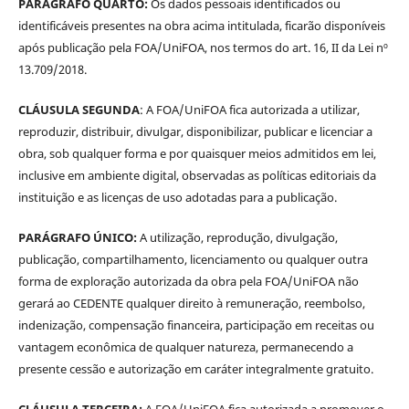
PARÁGRAFO QUARTO:
Os dados pessoais identificados ou
identificáveis presentes na obra acima intitulada, ficarão disponíveis
após publicação pela FOA/UniFOA, nos termos do art. 16, II da Lei nº
13.709/2018.
CLÁUSULA SEGUNDA
: A FOA/UniFOA fica autorizada a utilizar,
reproduzir, distribuir, divulgar, disponibilizar, publicar e licenciar a
obra, sob qualquer forma e por quaisquer meios admitidos em lei,
inclusive em ambiente digital, observadas as políticas editoriais da
instituição e as licenças de uso adotadas para a publicação.
PARÁGRAFO ÚNICO:
A utilização, reprodução, divulgação,
publicação, compartilhamento, licenciamento ou qualquer outra
forma de exploração autorizada da obra pela FOA/UniFOA não
gerará ao CEDENTE qualquer direito à remuneração, reembolso,
indenização, compensação financeira, participação em receitas ou
vantagem econômica de qualquer natureza, permanecendo a
presente cessão e autorização em caráter integralmente gratuito.
CLÁUSULA TERCEIRA:
A FOA/UniFOA fica autorizada a promover o