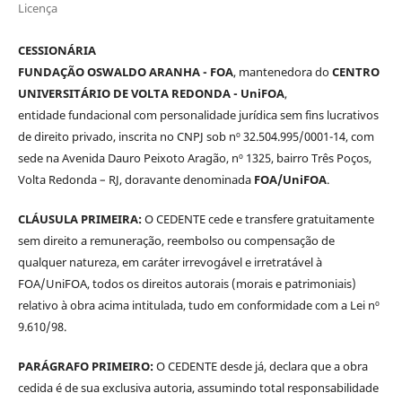
Licença
CESSIONÁRIA
FUNDAÇÃO OSWALDO ARANHA - FOA
, mantenedora do
CENTRO
UNIVERSITÁRIO DE VOLTA REDONDA - UniFOA
,
entidade fundacional com personalidade jurídica sem fins lucrativos
de direito privado, inscrita no CNPJ sob nº 32.504.995/0001-14, com
sede na Avenida Dauro Peixoto Aragão, nº 1325, bairro Três Poços,
Volta Redonda – RJ, doravante denominada
FOA/UniFOA
.
CLÁUSULA PRIMEIRA:
O CEDENTE cede e transfere gratuitamente
sem direito a remuneração, reembolso ou compensação de
qualquer natureza, em caráter irrevogável e irretratável à
FOA/UniFOA, todos os direitos autorais (morais e patrimoniais)
relativo à obra acima intitulada, tudo em conformidade com a Lei nº
9.610/98.
PARÁGRAFO PRIMEIRO:
O CEDENTE desde já, declara que a obra
cedida é de sua exclusiva autoria, assumindo total responsabilidade