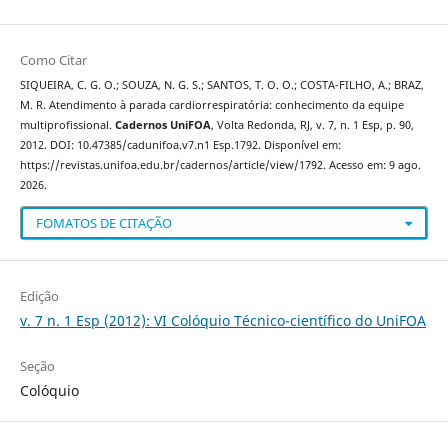
Como Citar
SIQUEIRA, C. G. O.; SOUZA, N. G. S.; SANTOS, T. O. O.; COSTA-FILHO, A.; BRAZ,
M. R. Atendimento à parada cardiorrespiratória: conhecimento da equipe
multiprofissional.
Cadernos UniFOA
, Volta Redonda, RJ, v. 7, n. 1 Esp, p. 90,
2012. DOI: 10.47385/cadunifoa.v7.n1 Esp.1792. Disponível em:
https://revistas.unifoa.edu.br/cadernos/article/view/1792. Acesso em: 9 ago.
2026.
FOMATOS DE CITAÇÃO
Edição
v. 7 n. 1 Esp (2012): VI Colóquio Técnico-científico do UniFOA
Seção
Colóquio