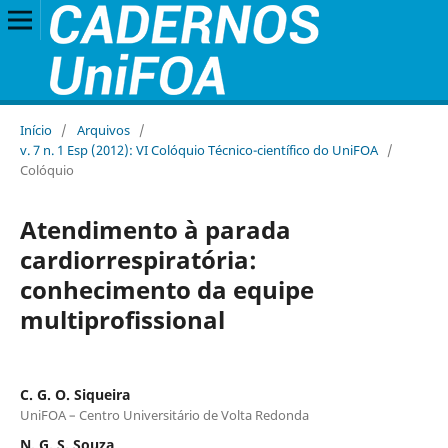
Início
/
Arquivos
/
v. 7 n. 1 Esp (2012): VI Colóquio Técnico-científico do UniFOA
/
Colóquio
Atendimento à parada
cardiorrespiratória:
conhecimento da equipe
multiprofissional
C. G. O. Siqueira
UniFOA – Centro Universitário de Volta Redonda
N. G. S. Souza