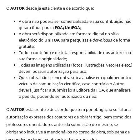
O
AUTOR
desde já está ciente e de acordo que:
A obra não poderá ser comercializada e sua contribuição não
gerará ônus para a
FOA/UniFOA
;
A obra será disponibilizada em formato digital no sítio
eletrônico do
UniFOA
para pesquisas e
downloads
de forma
gratuita;
Todo o conteúdo é de total responsabilidade dos autores na
sua forma e originalidade;
Todas as imagens utilizadas (fotos, ilustrações, vetores e etc.)
devem possuir autorização para uso;
Que a obra não se encontra sob a análise em qualquer outro
veículo de comunicação científica, caso contrário o Autor
deverá justificar a submissão à Editora da FOA, que analisará
o pedido, podendo ser autorizado ou não.
O
AUTOR
está ciente e de acordo que tem por obrigação solicitar a
autorização expressa dos coautores da obra/artigo, bem como dos
professores orientadores antes da submissão do mesmo, se
obrigando inclusive a mencioná-los no corpo da obra, sob pena de
responder exclusivamente pelos danos causados.