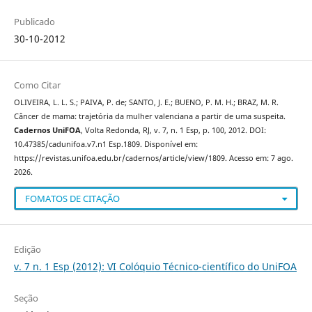
Publicado
30-10-2012
Como Citar
OLIVEIRA, L. L. S.; PAIVA, P. de; SANTO, J. E.; BUENO, P. M. H.; BRAZ, M. R.
Câncer de mama: trajetória da mulher valenciana a partir de uma suspeita.
Cadernos UniFOA
, Volta Redonda, RJ, v. 7, n. 1 Esp, p. 100, 2012. DOI:
10.47385/cadunifoa.v7.n1 Esp.1809. Disponível em:
https://revistas.unifoa.edu.br/cadernos/article/view/1809. Acesso em: 7 ago.
2026.
FOMATOS DE CITAÇÃO
Edição
v. 7 n. 1 Esp (2012): VI Colóquio Técnico-científico do UniFOA
Seção