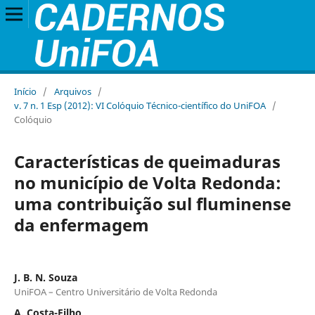
Início
/
Arquivos
/
v. 7 n. 1 Esp (2012): VI Colóquio Técnico-científico do UniFOA
/
Colóquio
Características de queimaduras
no município de Volta Redonda:
uma contribuição sul fluminense
da enfermagem
J. B. N. Souza
UniFOA – Centro Universitário de Volta Redonda
A. Costa-Filho