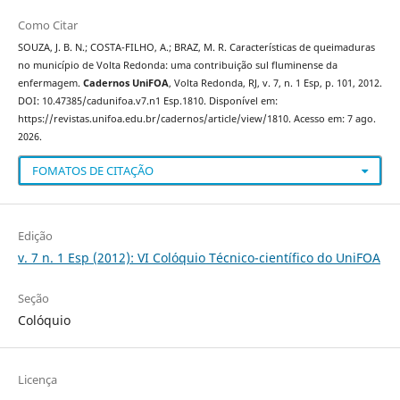
Como Citar
SOUZA, J. B. N.; COSTA-FILHO, A.; BRAZ, M. R. Características de queimaduras
no município de Volta Redonda: uma contribuição sul fluminense da
enfermagem.
Cadernos UniFOA
, Volta Redonda, RJ, v. 7, n. 1 Esp, p. 101, 2012.
DOI: 10.47385/cadunifoa.v7.n1 Esp.1810. Disponível em:
https://revistas.unifoa.edu.br/cadernos/article/view/1810. Acesso em: 7 ago.
2026.
FOMATOS DE CITAÇÃO
Edição
v. 7 n. 1 Esp (2012): VI Colóquio Técnico-científico do UniFOA
Seção
Colóquio
Licença