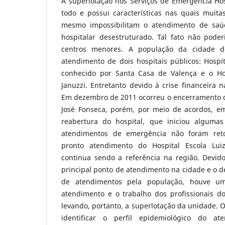
A superlotação nos Serviços de Emergência Ho
todo e possui características nas quais muita
mesmo impossibilitam o atendimento de saú
hospitalar desestruturado. Tal fato não poder
centros menores. A população da cidade 
atendimento de dois hospitais públicos: Hospi
conhecido por Santa Casa de Valença e o Hos
Januzzi. Entretanto devido à crise financeira 
Em dezembro de 2011 ocorreu o encerramento da
José Fonseca, porém, por meio de acordos, e
reabertura do hospital, que iniciou algumas
atendimentos de emergência não foram ret
pronto atendimento do Hospital Escola Luiz
continua sendo a referência na região. Devid
principal ponto de atendimento na cidade e o 
de atendimentos pela população, houve u
atendimento e o trabalho dos profissionais do
levando, portanto, a superlotação da unidade. O
identificar o perfil epidemiológico do a