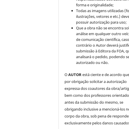
forma e originalidade;
Todas as imagens utilizadas (fo
ilustrações, vetores e etc.) de
possuir autorização para uso;
Que a obra não se encontra so
análise em qualquer outro veíc
de comunicação científica, cas
contrário o Autor deverá justifi
submissão à Editora da FOA, q
analisará o pedido, podendo s
autorizado ou não.
O
AUTOR
está ciente e de acordo qu
por obrigação solicitar a autorização
expressa dos coautores da obra/artig
bem como dos professores orientado
antes da submissão do mesmo, se
obrigando inclusive a mencioná-los n
corpo da obra, sob pena de responde
exclusivamente pelos danos causados