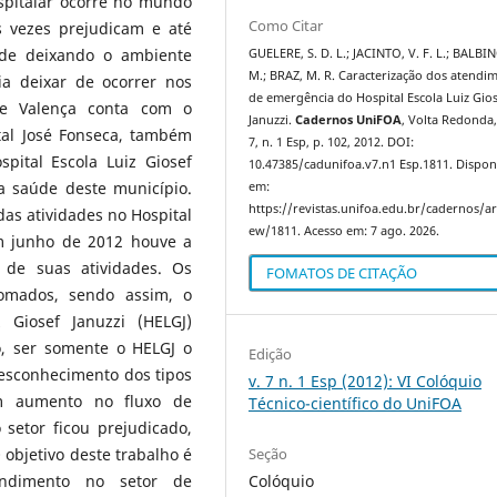
spitalar ocorre no mundo
Como Citar
s vezes prejudicam e até
de deixando o ambiente
GUELERE, S. D. L.; JACINTO, V. F. L.; BALBIN
M.; BRAZ, M. R. Caracterização dos atendi
ia deixar de ocorrer nos
de emergência do Hospital Escola Luiz Gio
de Valença conta com o
Januzzi.
Cadernos UniFOA
, Volta Redonda, 
tal José Fonseca, também
7, n. 1 Esp, p. 102, 2012. DOI:
pital Escola Luiz Giosef
10.47385/cadunifoa.v7.n1 Esp.1811. Dispon
na saúde deste município.
em:
https://revistas.unifoa.edu.br/cadernos/art
s atividades no Hospital
ew/1811. Acesso em: 7 ago. 2026.
m junho de 2012 houve a
 de suas atividades. Os
FOMATOS DE CITAÇÃO
omados, sendo assim, o
 Giosef Januzzi (HELGJ)
o, ser somente o HELGJ o
Edição
desconhecimento dos tipos
v. 7 n. 1 Esp (2012): VI Colóquio
m aumento no fluxo de
Técnico-científico do UniFOA
 setor ficou prejudicado,
Seção
 objetivo deste trabalho é
Colóquio
tendimento no setor de