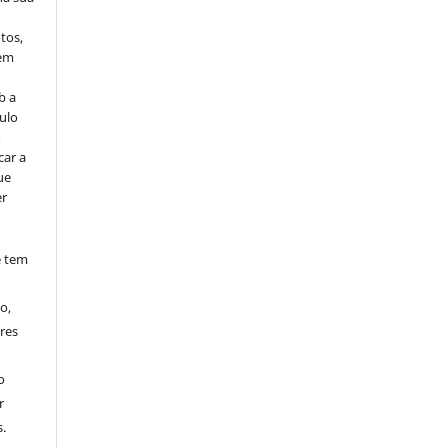
tos,
vem
b a
ulo
o
car a
ue
er
e tem
o,
res
o
r
.