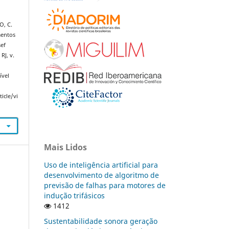
O, C.
mentos
sef
RJ, v.
ível
icle/vi
Mais Lidos
Uso de inteligência artificial para
desenvolvimento de algoritmo de
previsão de falhas para motores de
indução trifásicos
1412
Sustentabilidade sonora geração