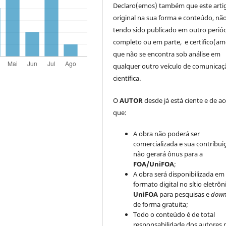
Declaro(emos) também que este arti
original na sua forma e conteúdo, nã
tendo sido publicado em outro periód
completo ou em parte, e certifico(am
que não se encontra sob análise em
qualquer outro veículo de comunicaç
científica.
O
AUTOR
desde já está ciente e de a
que:
A obra não poderá ser
comercializada e sua contribui
não gerará ônus para a
FOA/UniFOA
;
A obra será disponibilizada em
formato digital no sítio eletrôn
UniFOA
para pesquisas e
down
de forma gratuita;
Todo o conteúdo é de total
responsabilidade dos autores 