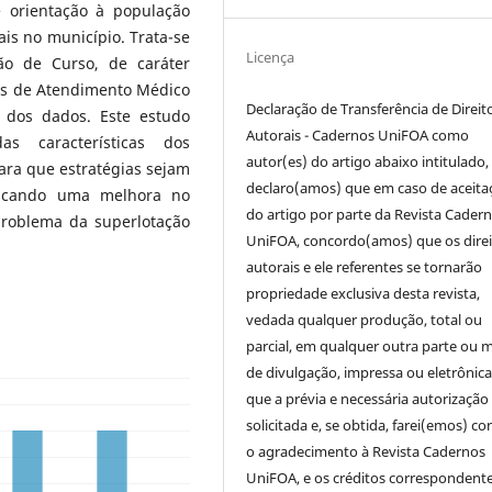
 orientação à população
is no município. Trata-se
Licença
o de Curso, de caráter
ins de Atendimento Médico
Declaração de Transferência de Direit
 dos dados. Este estudo
Autorais - Cadernos UniFOA como
s características dos
autor(es) do artigo abaixo intitulado,
ra que estratégias sejam
declaro(amos) que em caso de aceita
uscando uma melhora no
do artigo por parte da Revista Cader
problema da superlotação
UniFOA, concordo(amos) que os direi
autorais e ele referentes se tornarão
propriedade exclusiva desta revista,
vedada qualquer produção, total ou
parcial, em qualquer outra parte ou 
de divulgação, impressa ou eletrônic
que a prévia e necessária autorização 
solicitada e, se obtida, farei(emos) co
o agradecimento à Revista Cadernos
UniFOA, e os créditos correspondente