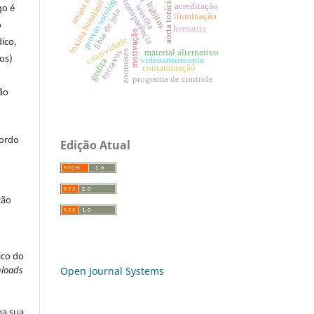
resina epóxi
provas sorológicas
aorta torácica
toxina botulínica
transparência
habitus
go é
acreditação
wustita
fibra de juta
iluminação
o
hematita
motivação
criatividade
ico,
material alternativo
escravos
zoonoses
os)
videoartroscopia
grafita
contaminação
programa de controle
ão
cordo
Edição Atual
ção
ico do
loads
Open Journal Systems
na sua