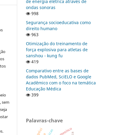
de energia elétrica através de
ondas sonoras
998
Segurança socioeducativa como
direito humano
os
963
Otimização do treinamento de
força explosiva para atletas de
ção
sanshou - kung fu
nos
419
tos
Comparativo entre as bases de
dados PubMed, SciELO e Google
Acadêmico com o foco na temática
Educação Médica
399
meio
a, sem
seja
nstar
Palavras-chave
menisco
s.