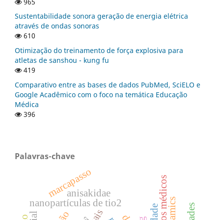
965
Sustentabilidade sonora geração de energia elétrica
através de ondas sonoras
610
Otimização do treinamento de força explosiva para
atletas de sanshou - kung fu
419
Comparativo entre as bases de dados PubMed, SciELO e
Google Acadêmico com o foco na temática Educação
Médica
396
Palavras-chave
marcapasso
aspectos médicos
anisakidae
ceramics
nanopartículas de tio2