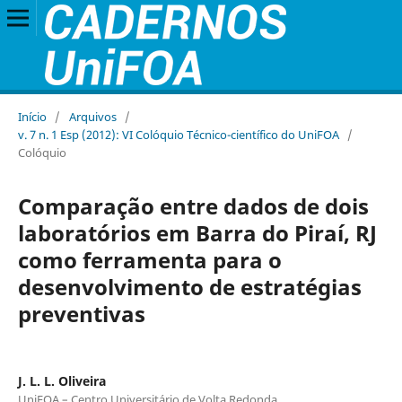
Início
/
Arquivos
/
v. 7 n. 1 Esp (2012): VI Colóquio Técnico-científico do UniFOA
/
Colóquio
Comparação entre dados de dois
laboratórios em Barra do Piraí, RJ
como ferramenta para o
desenvolvimento de estratégias
preventivas
J. L. L. Oliveira
UniFOA – Centro Universitário de Volta Redonda