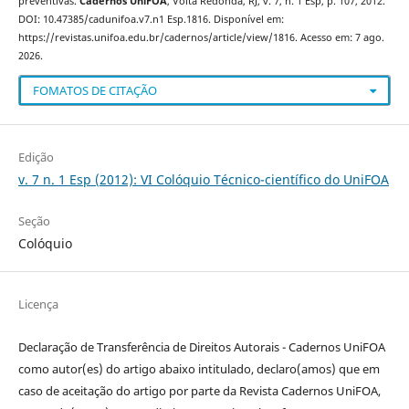
preventivas.
Cadernos UniFOA
, Volta Redonda, RJ, v. 7, n. 1 Esp, p. 107, 2012.
DOI: 10.47385/cadunifoa.v7.n1 Esp.1816. Disponível em:
https://revistas.unifoa.edu.br/cadernos/article/view/1816. Acesso em: 7 ago.
2026.
FOMATOS DE CITAÇÃO
Edição
v. 7 n. 1 Esp (2012): VI Colóquio Técnico-científico do UniFOA
Seção
Colóquio
Licença
Declaração de Transferência de Direitos Autorais - Cadernos UniFOA
como autor(es) do artigo abaixo intitulado, declaro(amos) que em
caso de aceitação do artigo por parte da Revista Cadernos UniFOA,