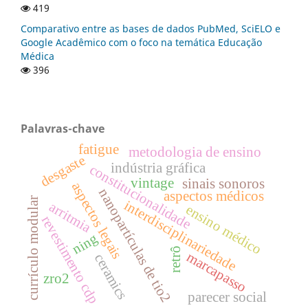
419
Comparativo entre as bases de dados PubMed, SciELO e
Google Acadêmico com o foco na temática Educação
Médica
396
Palavras-chave
fatigue
metodologia de ensino
desgaste
indústria gráfica
constitucionalidade
vintage
sinais sonoros
aspectos legais
nanopartículas de tio2
aspectos médicos
currículo modular
interdisciplinariedade
arritmia
ensino médico
revestimento cdp
ning
retrô
marcapasso
ceramics
zro2
parecer social