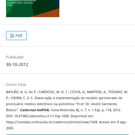
PDF
Publicado
30-10-2012
Como Citar
BAYLÃO, A. G. do P.; CARDOSO, M. D. T.; COSTA, A.; MARTINS, A.; TESSARO, M.
P.; VIEIRA, C. E. C. Elaboração e implementação de modelo aprimorado de
prontuário médico eletrônico na policlínica “Prof. Dr. André Sarmento
Bianco”.
Cadernos UniFOA
, Volta Redonda, RJ, v. 7, n. 1 Esp, p. 118, 2012.
DOI: 10.47385/cadunifoa.v7.n1 Esp.1838. Disponível em:
https://revistas.unifoa.edu.br/cadernos/article/view/1838. Acesso em: 8 ago.
2026.