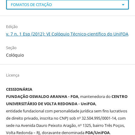
FOMATOS DE CITAÇÃO
Edição
v. 7 n. 1 Esp (2012): VI Colóquio Técnico-científico do UniFOA
Seção
Colóquio
Licença
CESSIONÁRIA
FUNDAÇÃO OSWALDO ARANHA - FOA
, mantenedora do
CENTRO
UNIVERSITÁRIO DE VOLTA REDONDA - UniFOA
,
entidade fundacional com personalidade jurídica sem fins lucrativos
de direito privado, inscrita no CNPJ sob nº 32.504.995/0001-14, com
sede na Avenida Dauro Peixoto Aragão, nº 1325, bairro Três Poços,
Volta Redonda – RJ, doravante denominada
FOA/UniFOA
.