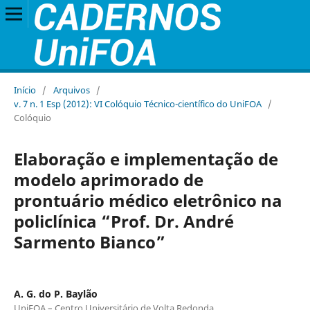
Início
/
Arquivos
/
v. 7 n. 1 Esp (2012): VI Colóquio Técnico-científico do UniFOA
/
Colóquio
Elaboração e implementação de
modelo aprimorado de
prontuário médico eletrônico na
policlínica “Prof. Dr. André
Sarmento Bianco”
A. G. do P. Baylão
UniFOA – Centro Universitário de Volta Redonda