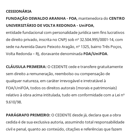
CESSIONÁRIA
FUNDAÇÃO OSWALDO ARANHA - FOA
, mantenedora do
CENTRO
UNIVERSITÁRIO DE VOLTA REDONDA - UniFOA
,
entidade fundacional com personalidade jurídica sem fins lucrativos
de direito privado, inscrita no CNPJ sob nº 32.504.995/0001-14, com
sede na Avenida Dauro Peixoto Aragão, nº 1325, bairro Três Poços,
Volta Redonda – RJ, doravante denominada
FOA/UniFOA
.
CLÁUSULA PRIMEIRA:
O CEDENTE cede e transfere gratuitamente
sem direito a remuneração, reembolso ou compensação de
qualquer natureza, em caráter irrevogável e irretratável à
FOA/UniFOA, todos os direitos autorais (morais e patrimoniais)
relativo à obra acima intitulada, tudo em conformidade com a Lei nº
9.610/98.
PARÁGRAFO PRIMEIRO:
O CEDENTE desde já, declara que a obra
cedida é de sua exclusiva autoria, assumindo total responsabilidade
civil e penal, quanto ao conteúdo, citações e referências que fazem