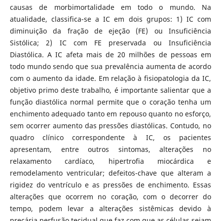
causas de morbimortalidade em todo o mundo. Na
atualidade, classifica-se a IC em dois grupos: 1) IC com
diminuição da fração de ejeção (FE) ou Insuficiência
Sistólica; 2) IC com FE preservada ou Insuficiência
Diastólica. A IC afeta mais de 20 milhões de pessoas em
todo mundo sendo que sua prevalência aumenta de acordo
com o aumento da idade. Em relação à fisiopatologia da IC,
objetivo primo deste trabalho, é importante salientar que a
função diastólica normal permite que o coração tenha um
enchimento adequado tanto em repouso quanto no esforço,
sem ocorrer aumento das pressões diastólicas. Contudo, no
quadro clínico correspondente à IC, os pacientes
apresentam, entre outros sintomas, alterações no
relaxamento cardíaco, hipertrofia miocárdica e
remodelamento ventricular; defeitos-chave que alteram a
rigidez do ventrículo e as pressões de enchimento. Essas
alterações que ocorrem no coração, com o decorrer do
tempo, podem levar a alterações sistêmicas devido à
precária perfusão tecidual que faz com que as células sejam