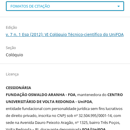
FOMATOS DE CITAÇÃO
Edição
v. 7 n. 1 Esp (2012): VI Colóquio Técnico-científico do UniFOA
Seção
Colóquio
Licença
CESSIONÁRIA
FUNDAÇÃO OSWALDO ARANHA - FOA
, mantenedora do
CENTRO
UNIVERSITÁRIO DE VOLTA REDONDA - UniFOA
,
entidade fundacional com personalidade jurídica sem fins lucrativos
de direito privado, inscrita no CNPJ sob nº 32.504.995/0001-14, com
sede na Avenida Dauro Peixoto Aragão, nº 1325, bairro Três Poços,
Volta Redonda – RJ, doravante denominada
FOA/UniFOA
.