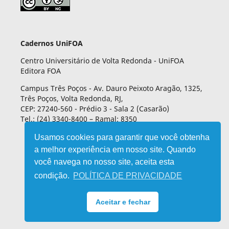
Cadernos UniFOA
Centro Universitário de Volta Redonda - UniFOA
Editora FOA
Campus Três Poços - Av. Dauro Peixoto Aragão, 1325,
Três Poços, Volta Redonda, RJ,
CEP: 27240-560 - Prédio 3 - Sala 2 (Casarão)
Tel.: (24) 3340-8400 – Ramal: 8350
Usamos cookies para garantir que você obtenha
a melhor experiência em nosso site. Quando
você navega no nosso site, aceita esta
condição.
POLÍTICA DE PRIVACIDADE
Aceitar e fechar