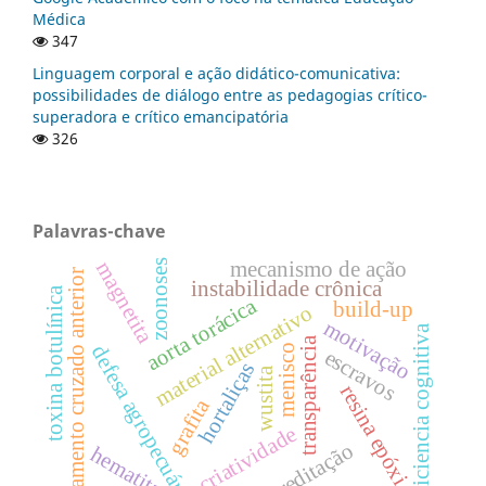
Médica
347
Linguagem corporal e ação didático-comunicativa:
possibilidades de diálogo entre as pedagogias crítico-
superadora e crítico emancipatória
326
Palavras-chave
zoonoses
mecanismo de ação
magnetita
ligamento cruzado anterior
instabilidade crônica
toxina botulínica
aorta torácica
build-up
material alternativo
motivação
deficiencia cognitiva
transparência
defesa agropecuária
menisco
escravos
hortaliças
wustita
resina epóxi
grafita
criatividade
acreditação
hematita