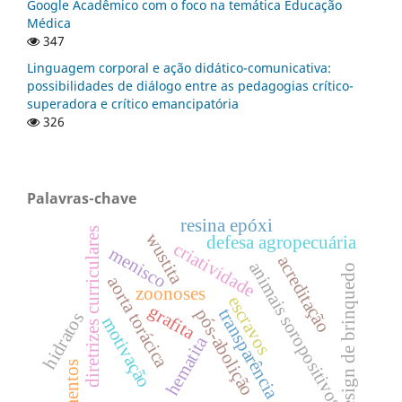
Google Acadêmico com o foco na temática Educação
Médica
347
Linguagem corporal e ação didático-comunicativa:
possibilidades de diálogo entre as pedagogias crítico-
superadora e crítico emancipatória
326
Palavras-chave
resina epóxi
diretrizes curriculares
wustita
defesa agropecuária
criatividade
menisco
acreditação
animais soropositivos
design de brinquedo
aorta torácica
zoonoses
escravos
grafita
transparência
pós-abolição
hidratos
motivação
hematita
alimentos