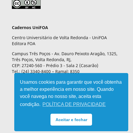
Cadernos UniFOA
Centro Universitário de Volta Redonda - UniFOA
Editora FOA
Campus Três Poços - Av. Dauro Peixoto Aragão, 1325,
Três Poços, Volta Redonda, RJ,
CEP: 27240-560 - Prédio 3 - Sala 2 (Casarão)
Tel.: (24) 3340-8400 – Ramal: 8350
Usamos cookies para garantir que você obtenha
a melhor experiência em nosso site. Quando
você navega no nosso site, aceita esta
condição.
POLÍTICA DE PRIVACIDADE
Aceitar e fechar