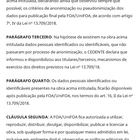
acima intitulada, declarando ainda que observou sempre que
possível, os critérios de anonimização ou pseudonimização dos
dados para publicação final pela FOA/UniFOA, de acordo com artigo
7º, IV da Lei nº 13.709/2018.
PARÁGRAFO TERCEIRO
: Na hipótese de existirem na obra acima
intitulada dados pessoais identificados ou identificáveis, que não
passaram por processo de anonimização, o CEDENTE declara que
informou e disponibilizou aos titulares/terceiros, mecanismos de
exercício dos direitos previstos na Lei nº 13.709/18.
PARÁGRAFO QUARTO:
Os dados pessoais identificados ou
identificáveis presentes na obra acima intitulada, ficarão disponíveis
após publicação pela FOA/UniFOA, nos termos do art. 16, II da Lei nº
13.709/2018.
CLÁUSULA SEGUNDA
: A FOA/UniFOA fica autorizada a utilizar,
reproduzir, distribuir, divulgar, disponibilizar, publicar e licenciar a
obra, sob qualquer forma e por quaisquer meios admitidos em lei,
inclusive em ambiente digital, observadas as políticas editoriais da