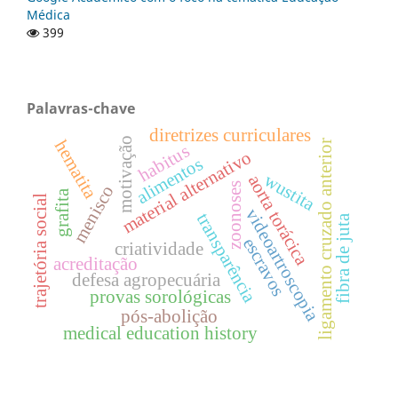
Médica
399
Palavras-chave
diretrizes curriculares
motivação
hematita
ligamento cruzado anterior
habitus
material alternativo
alimentos
wustita
aorta torácica
zoonoses
menisco
grafita
trajetória social
videoartroscopia
transparência
fibra de juta
escravos
criatividade
acreditação
defesa agropecuária
provas sorológicas
pós-abolição
medical education history