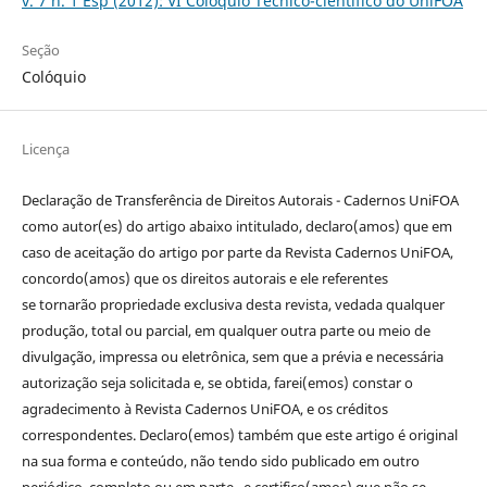
v. 7 n. 1 Esp (2012): VI Colóquio Técnico-científico do UniFOA
Seção
Colóquio
Licença
Declaração de Transferência de Direitos Autorais - Cadernos UniFOA
como autor(es) do artigo abaixo intitulado, declaro(amos) que em
caso de aceitação do artigo por parte da Revista Cadernos UniFOA,
concordo(amos) que os direitos autorais e ele referentes
se tornarão propriedade exclusiva desta revista, vedada qualquer
produção, total ou parcial, em qualquer outra parte ou meio de
divulgação, impressa ou eletrônica, sem que a prévia e necessária
autorização seja solicitada e, se obtida, farei(emos) constar o
agradecimento à Revista Cadernos UniFOA, e os créditos
correspondentes. Declaro(emos) também que este artigo é original
na sua forma e conteúdo, não tendo sido publicado em outro
periódico, completo ou em parte, e certifico(amos) que não se