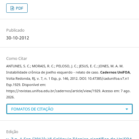
PDF
Publicado
30-10-2012
Como Citar
ANTUNES, S. C.; MORAIS, R. C.; PELOSO, J. C.; JESUS, E. C.; JONES, M. A. M.
Instabilidade crônica de joelho esquerdo - relato de caso.
Cadernos UniFOA
,
Volta Redonda, RJ, v. 7, n. 1 Esp, p. 146, 2012. DOI: 10.47385/cadunifoa.v7.n1
Esp.1929. Disponível em:
https://revistas.unifoa.edu.br/cadernos/article/view/1929. Acesso em: 7 ago.
2026.
FOMATOS DE CITAÇÃO
Edição