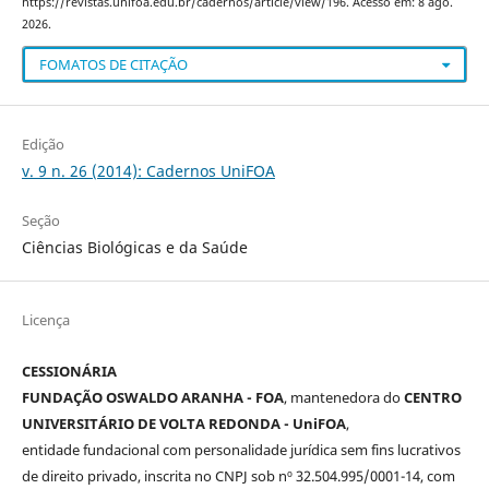
https://revistas.unifoa.edu.br/cadernos/article/view/196. Acesso em: 8 ago.
2026.
FOMATOS DE CITAÇÃO
Edição
v. 9 n. 26 (2014): Cadernos UniFOA
Seção
Ciências Biológicas e da Saúde
Licença
CESSIONÁRIA
FUNDAÇÃO OSWALDO ARANHA - FOA
, mantenedora do
CENTRO
UNIVERSITÁRIO DE VOLTA REDONDA - UniFOA
,
entidade fundacional com personalidade jurídica sem fins lucrativos
de direito privado, inscrita no CNPJ sob nº 32.504.995/0001-14, com