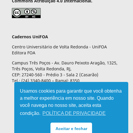
Commons Atribuição 4.0 Internacional.
Cadernos UniFOA
Centro Universitário de Volta Redonda - UniFOA
Editora FOA
Campus Três Poços - Av. Dauro Peixoto Aragão, 1325,
Três Poços, Volta Redonda, RJ,
CEP: 27240-560 - Prédio 3 - Sala 2 (Casarão)
Tel.: (24) 3340-8400 – Ramal: 8350
Usamos cookies para garantir que você obtenha
a melhor experiência em nosso site. Quando
você navega no nosso site, aceita esta
condição.
POLÍTICA DE PRIVACIDADE
Aceitar e fechar