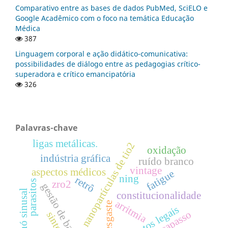
Comparativo entre as bases de dados PubMed, SciELO e
Google Acadêmico com o foco na temática Educação
Médica
387
Linguagem corporal e ação didático-comunicativa:
possibilidades de diálogo entre as pedagogias crítico-
superadora e crítico emancipatória
326
Palavras-chave
ligas metálicas.
nanopartículas de tio2
oxidação
indústria gráfica
ruído branco
vintage
aspectos médicos
fatigue
ning
retrô
parasitos
zro2
gestão de bacias
nó sinusal
constitucionalidade
arritmia
desgaste
aspectos legais
marcapasso