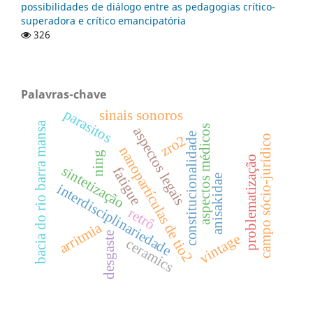
possibilidades de diálogo entre as pedagogias crítico-
superadora e crítico emancipatória
326
Palavras-chave
parasitos
sinais sonoros
bacia do rio barra mansa
aspectos médicos
aspectos legais
constitucionalidade
zro2
campo sócio-jurídico
nanopartículas de tio2
ning
problematização
sintetização
fatigue
anisakidae
interdisciplinariedade
retrô
arritmia
desgaste
vintage
ceramics