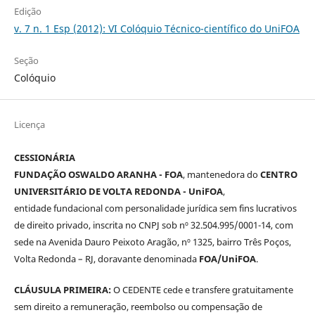
Edição
v. 7 n. 1 Esp (2012): VI Colóquio Técnico-científico do UniFOA
Seção
Colóquio
Licença
CESSIONÁRIA
FUNDAÇÃO OSWALDO ARANHA - FOA
, mantenedora do
CENTRO
UNIVERSITÁRIO DE VOLTA REDONDA - UniFOA
,
entidade fundacional com personalidade jurídica sem fins lucrativos
de direito privado, inscrita no CNPJ sob nº 32.504.995/0001-14, com
sede na Avenida Dauro Peixoto Aragão, nº 1325, bairro Três Poços,
Volta Redonda – RJ, doravante denominada
FOA/UniFOA
.
CLÁUSULA PRIMEIRA:
O CEDENTE cede e transfere gratuitamente
sem direito a remuneração, reembolso ou compensação de