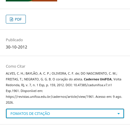
PDF
Publicado
30-10-2012
Como Citar
ALVES, C. H.; BAYLÃO, A. C. P.; OLIVEIRA, C. F. de; DO NASCIMENTO, C. M.;
FREITAS, T.; NEGRATO, G. G. B. O coração do atleta.
Cadernos UniFOA
, Volta
Redonda, RJ, v. 7, n. 1 Esp, p. 159, 2012. DOI: 10.47385/cadunifoa.v7.n1
Esp.1961. Disponível em:
https://revistas.unifoa.edu.br/cadernos/article/view/1961. Acesso em: 9 ago.
2026.
FOMATOS DE CITAÇÃO