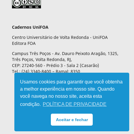
Cadernos UniFOA
Centro Universitário de Volta Redonda - UniFOA
Editora FOA
Campus Três Poços - Av. Dauro Peixoto Aragão, 1325,
Três Poços, Volta Redonda, RJ,
CEP: 27240-560 - Prédio 3 - Sala 2 (Casarão)
Tel.: (24) 3340-8400 – Ramal: 8350
Usamos cookies para garantir que você obtenha
a melhor experiência em nosso site. Quando
você navega no nosso site, aceita esta
condição.
POLÍTICA DE PRIVACIDADE
Aceitar e fechar