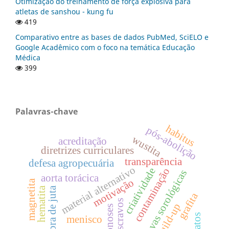
Otimização do treinamento de força explosiva para
atletas de sanshou - kung fu
419
Comparativo entre as bases de dados PubMed, SciELO e
Google Acadêmico com o foco na temática Educação
Médica
399
Palavras-chave
habitus
pós-abolição
wustita
acreditação
diretrizes curriculares
transparência
defesa agropecuária
material alternativo
criatividade
contaminação
provas sorológicas
aorta torácica
motivação
magnetita
hematita
fibra de juta
grafita
escravos
build-up
zoonoses
menisco