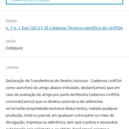
Edição
v. 7 n. 1 Esp (2012): VI Colóquio Técnico-científico do UniFOA
Seção
Colóquio
Licença
Declaração de Transferência de Direitos Autorais - Cadernos UniFOA
como autor(es) do artigo abaixo intitulado, declaro(amos) que em
caso de aceitação do artigo por parte da Revista Cadernos UniFOA,
concordo(amos) que os direitos autorais e ele referentes
se tornarão propriedade exclusiva desta revista, vedada qualquer
produção, total ou parcial, em qualquer outra parte ou meio de
divulgação, impressa ou eletrônica, sem que a prévia e necessária
autorização seja solicitada e, se obtida, farei(emos) constar o