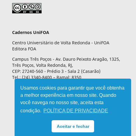
Cadernos UniFOA
Centro Universitário de Volta Redonda - UniFOA
Editora FOA
Campus Três Poços - Av. Dauro Peixoto Aragão, 1325,
Três Poços, Volta Redonda, RJ,
CEP: 27240-560 - Prédio 3 - Sala 2 (Casarão)
Tel.: (24) 3340-8400 – Ramal: 8350
Usamos cookies para garantir que você obtenha
a melhor experiência em nosso site. Quando
você navega no nosso site, aceita esta
condição.
POLÍTICA DE PRIVACIDADE
Aceitar e fechar