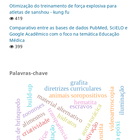
Otimização do treinamento de força explosiva para
atletas de sanshou - kung fu
419
Comparativo entre as bases de dados PubMed, SciELO e
Google Acadêmico com o foco na temática Educação
Médica
399
Palavras-chave
grafita
build-up
diretrizes curriculares
iluminação
videoartroscopia
animais soropositivos
material alternativo
design de brinquedo
hematita
zoonoses
aorta torácica
escravos
transparência
alimentos
hidratos
criatividade
motivação
resina epóxi
wustita
acreditação