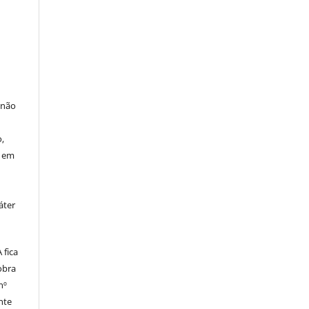
 não
à
,
o em
áter
fica
obra
nº
nte