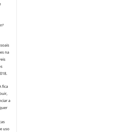
e
 nº
soais
tes na
veis
os
2018.
 fica
buir,
nciar a
squer
cas
de uso