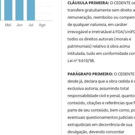
CLÁUSULA PRIMEIRA:
O CEDENTE ce
transfere gratuitamente sem direito 
remuneração, reembolso ou compen
de qualquer natureza, em caráter
irrevogável e irretratável à FOA/UniF
todos os direitos autorais (morais e
patrimoniais) relativo à obra acima
intitulada, tudo em conformidade co
Lei nº 9.610/98.
PARÁGRAFO PRIMEIRO:
O CEDENTE
desde já, declara que a obra cedida é 
exclusiva autoria, assumindo total
responsabilidade civil e penal, quanto
conteúdo, citações e referências que
parte de seu conteúdo, bem como, p
eventuais questionamentos judiciais 
extrajudiciais em decorrência de sua
divulgação, devendo concordar