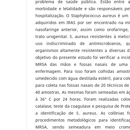
problema de saúde pública. Estão entre a
morbidade e letalidade e são responsáveis p
hospitalização. O Staphylococcus aureus é um 
adquiridos em IRAS por ser encontrado na mi
nasofaringe anterior, assim como orofaringe, 
trato urogenital. S. aureus resistentes à metic
uso indiscriminado de antimicrobianos, q
organismos altamente resistentes a diversas d
objetivo do presente estudo foi verificar a inc
MRSA das mãos e fossas nasais de uma 
enfermagem. Para isso foram colhidas amostr
umedecido com água destilada estéril, para co
para coleta nas fossas nasais de 20 técnicos d
40 amostras. As mesmas foram semeadas em ág
à 36° C por 24 horas. Foram realizadas colo
catalase, teste da coagulase e pesquisa de Prot
a identificação de S. aureus. As colônias 
procedimentos metodológicos para identific
MRSA, sendo semeadura em meio crom