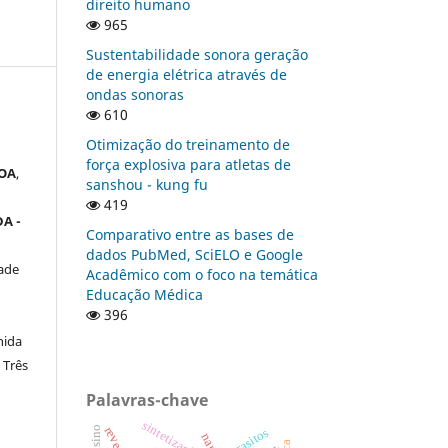
direito humano
965
Sustentabilidade sonora geração
de energia elétrica através de
ondas sonoras
610
Otimização do treinamento de
força explosiva para atletas de
OA
,
sanshou - kung fu
419
A -
Comparativo entre as bases de
dados PubMed, SciELO e Google
ade
Acadêmico com o foco na temática
Educação Médica
396
nida
 Três
Palavras-chave
sintetização
parasitos