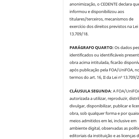
anonimização, o CEDENTE declara qu
informou e disponibilizou aos
titulares/terceiros, mecanismos de
exercício dos direitos previstos na Lei
13.709/18.
PARÁGRAFO QUARTO:
Os dados pes
identificados ou identificáveis presen
obra acima intitulada, ficarão disponí
após publicação pela FOA/UniFOA, n
termos do art. 16, II da Lei nº 13.709/
CLÁUSULA SEGUNDA
: A FOA/UniFOA
autorizada a utilizar, reproduzir, distri
divulgar, disponibilizar, publicar e lice
obra, sob qualquer forma e por quai
meios admitidos em lei, inclusive em
ambiente digital, observadas as políti
editoriais da instituição e as licenças 