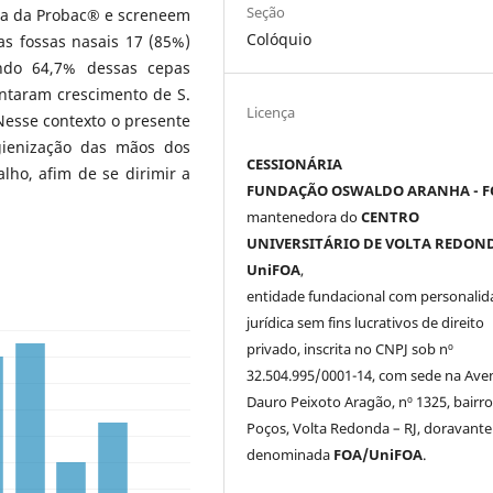
Seção
na da Probac® e screneem
Colóquio
as fossas nasais 17 (85%)
ndo 64,7% dessas cepas
ntaram crescimento de S.
Licença
esse contexto o presente
gienização das mãos dos
CESSIONÁRIA
lho, afim de se dirimir a
FUNDAÇÃO OSWALDO ARANHA - F
mantenedora do
CENTRO
UNIVERSITÁRIO DE VOLTA REDOND
UniFOA
,
entidade fundacional com personalid
jurídica sem fins lucrativos de direito
privado, inscrita no CNPJ sob nº
32.504.995/0001-14, com sede na Ave
Dauro Peixoto Aragão, nº 1325, bairro
Poços, Volta Redonda – RJ, doravante
denominada
FOA/UniFOA
.