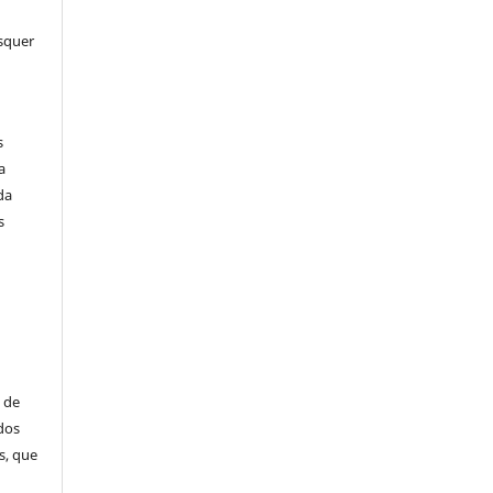
squer
s
a
da
s
 de
dos
s, que