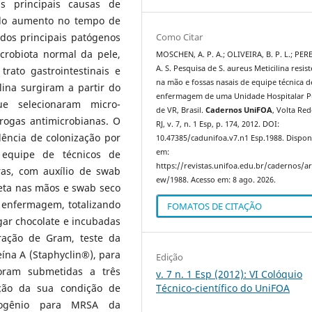
s principais causas de
elo aumento no tempo de
dos principais patógenos
Como Citar
crobiota normal da pele,
MOSCHEN, A. P. A.; OLIVEIRA, B. P. L.; PERE
A. S. Pesquisa de S. aureus Meticilina resis
trato gastrointestinais e
na mão e fossas nasais de equipe técnica d
ilina surgiram a partir do
enfermagem de uma Unidade Hospitalar P
ue selecionaram micro-
de VR, Brasil.
Cadernos UniFOA
, Volta Re
rogas antimicrobianas. O
RJ, v. 7, n. 1 Esp, p. 174, 2012. DOI:
idência de colonização por
10.47385/cadunifoa.v7.n1 Esp.1988. Dispon
em:
equipe de técnicos de
https://revistas.unifoa.edu.br/cadernos/art
as, com auxílio de swab
ew/1988. Acesso em: 8 ago. 2026.
leta nas mãos e swab seco
e enfermagem, totalizando
FOMATOS DE CITAÇÃO
ar chocolate e incubadas
ração de Gram, teste da
eína A (Staphyclin®), para
Edição
foram submetidas a três
v. 7 n. 1 Esp (2012): VI Colóquio
Técnico-científico do UniFOA
ação da sua condição de
ogênio para MRSA da