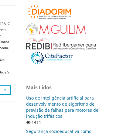
IRA, C.
tente
e
ública
donda,
ível
icle/vi
Mais Lidos
Uso de inteligência artificial para
desenvolvimento de algoritmo de
previsão de falhas para motores de
indução trifásicos
1411
Segurança socioeducativa como