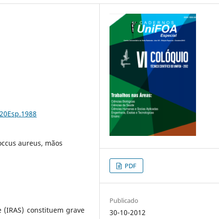
%20Esp.1988
occus aureus, mãos
PDF
Publicado
e (IRAS) constituem grave
30-10-2012