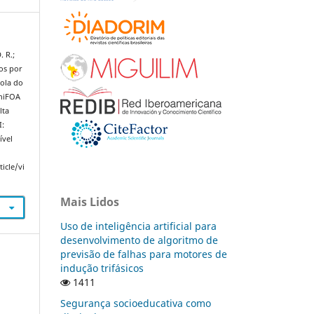
. R.;
os por
cola do
UniFOA
lta
I:
ível
icle/vi
Mais Lidos
Uso de inteligência artificial para
desenvolvimento de algoritmo de
previsão de falhas para motores de
indução trifásicos
1411
Segurança socioeducativa como