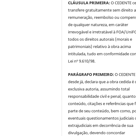
CLÁUSULA PRIMEIRA:
O CEDENTE ce
transfere gratuitamente sem direito 
remuneração, reembolso ou compen
de qualquer natureza, em caráter
irrevogável e irretratável à FOA/UniF
todos os direitos autorais (morais e
patrimoniais) relativo à obra acima
intitulada, tudo em conformidade co
Lei nº 9.610/98.
PARÁGRAFO PRIMEIRO:
O CEDENTE
desde já, declara que a obra cedida é 
exclusiva autoria, assumindo total
responsabilidade civil e penal, quanto
conteúdo, citações e referências que
parte de seu conteúdo, bem como, p
eventuais questionamentos judiciais 
extrajudiciais em decorrência de sua
divulgação, devendo concordar