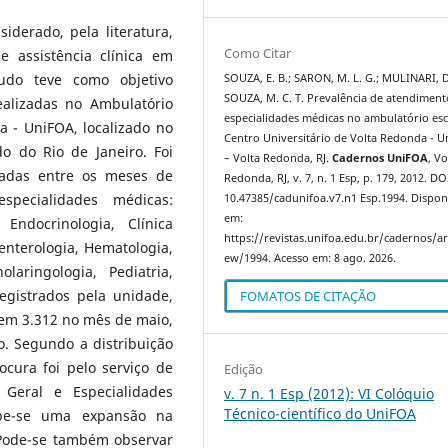
siderado, pela literatura,
Como Citar
 assistência clínica em
udo teve como objetivo
SOUZA, E. B.; SARON, M. L. G.; MULINARI, D
SOUZA, M. C. T. Prevalência de atendiment
ealizadas no Ambulatório
especialidades médicas no ambulatório es
a - UniFOA, localizado no
Centro Universitário de Volta Redonda - 
o do Rio de Janeiro. Foi
– Volta Redonda, RJ.
Cadernos UniFOA
, Vo
uadas entre os meses de
Redonda, RJ, v. 7, n. 1 Esp, p. 179, 2012. DO
pecialidades médicas:
10.47385/cadunifoa.v7.n1 Esp.1994. Dispon
em:
 Endocrinologia, Clínica
https://revistas.unifoa.edu.br/cadernos/art
enterologia, Hematologia,
ew/1994. Acesso em: 8 ago. 2026.
olaringologia, Pediatria,
egistrados pela unidade,
FOMATOS DE CITAÇÃO
 em 3.312 no mês de maio,
. Segundo a distribuição
cura foi pelo serviço de
Edição
 Geral e Especialidades
v. 7 n. 1 Esp (2012): VI Colóquio
Técnico-científico do UniFOA
cebe-se uma expansão na
 Pode-se também observar