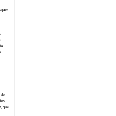
squer
s
a
da
s
 de
dos
s, que