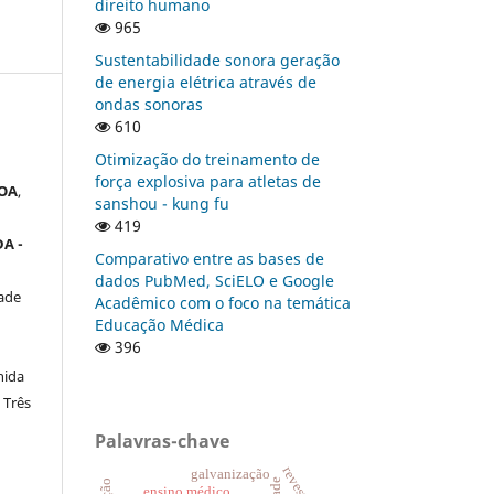
direito humano
965
Sustentabilidade sonora geração
de energia elétrica através de
ondas sonoras
610
Otimização do treinamento de
força explosiva para atletas de
OA
,
sanshou - kung fu
419
A -
Comparativo entre as bases de
dados PubMed, SciELO e Google
ade
Acadêmico com o foco na temática
Educação Médica
396
nida
 Três
Palavras-chave
galvanização
ensino médico