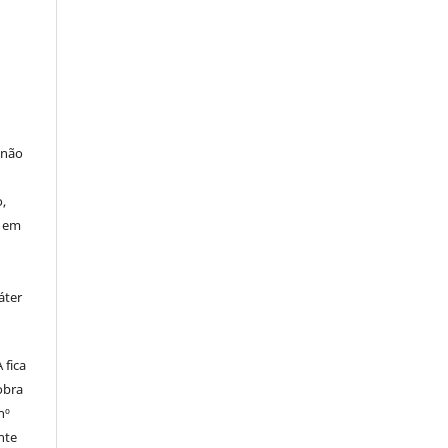
 não
à
,
o em
áter
fica
obra
nº
nte