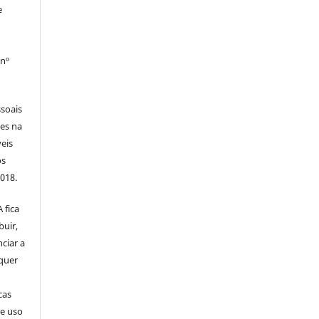
e
 nº
soais
tes na
veis
os
2018.
 fica
buir,
nciar a
squer
cas
de uso