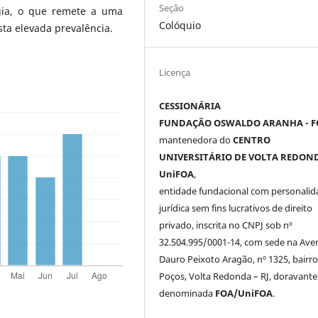
Seção
gia, o que remete a uma
Colóquio
sta elevada prevalência.
Licença
CESSIONÁRIA
FUNDAÇÃO OSWALDO ARANHA - F
mantenedora do
CENTRO
UNIVERSITÁRIO DE VOLTA REDOND
UniFOA
,
entidade fundacional com personalid
jurídica sem fins lucrativos de direito
privado, inscrita no CNPJ sob nº
32.504.995/0001-14, com sede na Ave
Dauro Peixoto Aragão, nº 1325, bairro
Poços, Volta Redonda – RJ, doravante
denominada
FOA/UniFOA
.