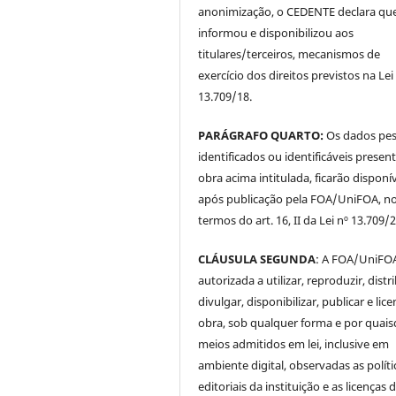
anonimização, o CEDENTE declara qu
informou e disponibilizou aos
titulares/terceiros, mecanismos de
exercício dos direitos previstos na Lei
13.709/18.
PARÁGRAFO QUARTO:
Os dados pes
identificados ou identificáveis presen
obra acima intitulada, ficarão disponí
após publicação pela FOA/UniFOA, n
termos do art. 16, II da Lei nº 13.709/
CLÁUSULA SEGUNDA
: A FOA/UniFOA
autorizada a utilizar, reproduzir, distri
divulgar, disponibilizar, publicar e lice
obra, sob qualquer forma e por quai
meios admitidos em lei, inclusive em
ambiente digital, observadas as políti
editoriais da instituição e as licenças 