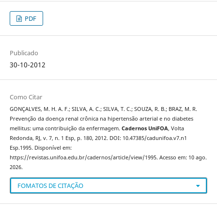
PDF
Publicado
30-10-2012
Como Citar
GONÇALVES, M. H. A. F.; SILVA, A. C.; SILVA, T. C.; SOUZA, R. B.; BRAZ, M. R.
Prevenção da doença renal crônica na hipertensão arterial e no diabetes
mellitus: uma contribuição da enfermagem.
Cadernos UniFOA
, Volta
Redonda, RJ, v. 7, n. 1 Esp, p. 180, 2012. DOI: 10.47385/cadunifoa.v7.n1
Esp.1995. Disponível em:
https://revistas.unifoa.edu.br/cadernos/article/view/1995. Acesso em: 10 ago.
2026.
FOMATOS DE CITAÇÃO