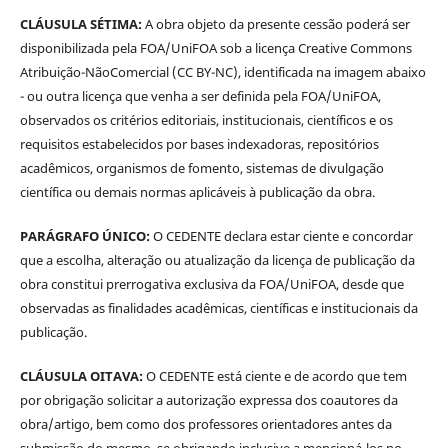
CLÁUSULA SÉTIMA:
A obra objeto da presente cessão poderá ser
disponibilizada pela FOA/UniFOA sob a licença Creative Commons
Atribuição-NãoComercial (CC BY-NC), identificada na imagem abaixo
- ou outra licença que venha a ser definida pela FOA/UniFOA,
observados os critérios editoriais, institucionais, científicos e os
requisitos estabelecidos por bases indexadoras, repositórios
acadêmicos, organismos de fomento, sistemas de divulgação
científica ou demais normas aplicáveis à publicação da obra.
PARÁGRAFO ÚNICO:
O CEDENTE declara estar ciente e concordar
que a escolha, alteração ou atualização da licença de publicação da
obra constitui prerrogativa exclusiva da FOA/UniFOA, desde que
observadas as finalidades acadêmicas, científicas e institucionais da
publicação.
CLÁUSULA OITAVA:
O CEDENTE está ciente e de acordo que tem
por obrigação solicitar a autorização expressa dos coautores da
obra/artigo, bem como dos professores orientadores antes da
submissão do mesmo, se obrigando inclusive a mencioná-los no