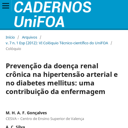
Início
/
Arquivos
/
v. 7 n. 1 Esp (2012): VI Colóquio Técnico-científico do UniFOA
/
Colóquio
Prevenção da doença renal
crônica na hipertensão arterial e
no diabetes mellitus: uma
contribuição da enfermagem
M. H. A. F. Gonçalves
CESVA – Centro de Ensino Superior de Valença
A. C. Silva