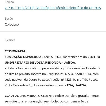
Edição
v. 7 n. 1 Esp (2012): VI Colóquio Técnico-científico do UniFOA
Seção
Colóquio
Licença
CESSIONÁRIA
FUNDAÇÃO OSWALDO ARANHA - FOA
, mantenedora do
CENTRO
UNIVERSITÁRIO DE VOLTA REDONDA - UniFOA
,
entidade fundacional com personalidade jurídica sem fins lucrativos
de direito privado, inscrita no CNPJ sob nº 32.504.995/0001-14, com
sede na Avenida Dauro Peixoto Aragão, nº 1325, bairro Três Poços,
Volta Redonda – RJ, doravante denominada
FOA/UniFOA
.
CLÁUSULA PRIMEIRA:
O CEDENTE cede e transfere gratuitamente
sem direito a remuneração, reembolso ou compensação de