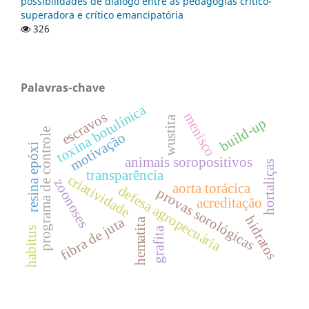
possibilidades de diálogo entre as pedagogias crítico-
superadora e crítico emancipatória
326
Palavras-chave
toxina botulínica
escravos
menisco
wustita
build-up
programa de controle
motivação
resina epóxi
animais soropositivos
hortaliças
transparência
criatividade
zoonoses
aorta torácica
defesa agropecuária
provas sorológicas
acreditação
hidratos
fibra de juta
hematita
grafita
habitus