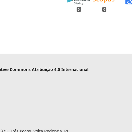
0
0
ative Commons Atribuição 4.0 Internacional.
325, Três Poços, Volta Redonda, RJ,