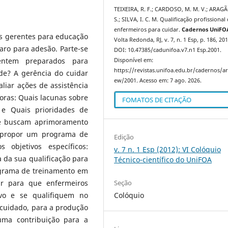
TEIXEIRA, R. F.; CARDOSO, M. M. V.; ARAGÃO
S.; SILVA, I. C. M. Qualificação profissional
enfermeiros para cuidar.
Cadernos UniFO
os gerentes para educação
Volta Redonda, RJ, v. 7, n. 1 Esp, p. 186, 201
aro para adesão. Parte-se
DOI: 10.47385/cadunifoa.v7.n1 Esp.2001.
entem preparados para
Disponível em:
https://revistas.unifoa.edu.br/cadernos/art
de? A gerência do cuidar
ew/2001. Acesso em: 7 ago. 2026.
liar ações de assistência
oras: Quais lacunas sobre
FOMATOS DE CITAÇÃO
 e Quais prioridades de
ue buscam aprimoramento
é propor um programa de
Edição
objetivos específicos:
v. 7 n. 1 Esp (2012): VI Colóquio
 da sua qualificação para
Técnico-científico do UniFOA
grama de treinamento em
Seção
uir para que enfermeiros
Colóquio
ivo e se qualifiquem no
cuidado, para a produção
uma contribuição para a