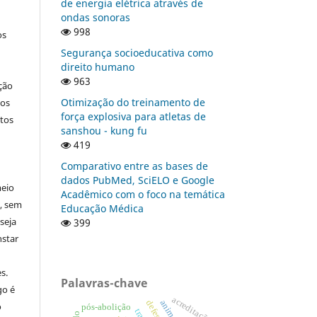
de energia elétrica através de
ondas sonoras
998
os
Segurança socioeducativa como
direito humano
963
ção
Otimização do treinamento de
nos
força explosiva para atletas de
tos
sanshou - kung fu
419
Comparativo entre as bases de
dados PubMed, SciELO e Google
meio
Acadêmico com o foco na temática
a, sem
Educação Médica
seja
399
nstar
s.
Palavras-chave
go é
acreditação
o
pós-abolição