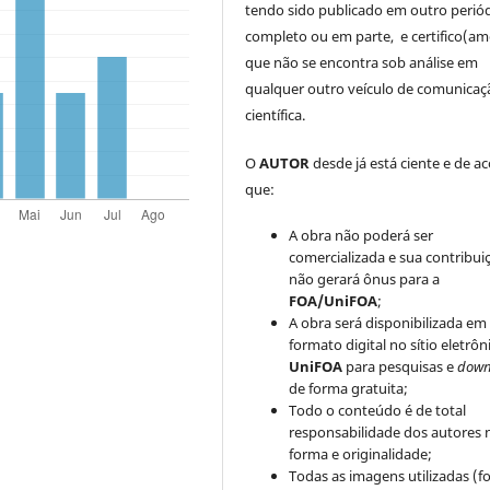
tendo sido publicado em outro periód
completo ou em parte, e certifico(am
que não se encontra sob análise em
qualquer outro veículo de comunicaç
científica.
O
AUTOR
desde já está ciente e de a
que:
A obra não poderá ser
comercializada e sua contribui
não gerará ônus para a
FOA/UniFOA
;
A obra será disponibilizada em
formato digital no sítio eletrôn
UniFOA
para pesquisas e
down
de forma gratuita;
Todo o conteúdo é de total
responsabilidade dos autores 
forma e originalidade;
Todas as imagens utilizadas (fo