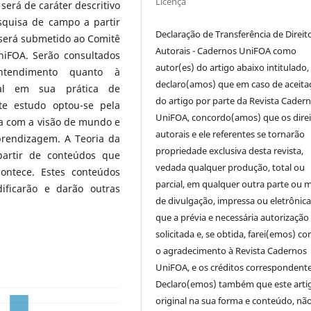
Licença
erá de caráter descritivo
squisa de campo a partir
Declaração de Transferência de Direit
 será submetido ao Comitê
Autorais - Cadernos UniFOA como
iFOA. Serão consultados
autor(es) do artigo abaixo intitulado,
ntendimento quanto à
declaro(amos) que em caso de aceita
ual em sua prática de
do artigo por parte da Revista Cader
te estudo optou-se pela
UniFOA, concordo(amos) que os direi
a com a visão de mundo e
autorais e ele referentes se tornarão
prendizagem. A Teoria da
propriedade exclusiva desta revista,
partir de conteúdos que
vedada qualquer produção, total ou
ontece. Estes conteúdos
parcial, em qualquer outra parte ou 
ificarão e darão outras
de divulgação, impressa ou eletrônic
que a prévia e necessária autorização 
solicitada e, se obtida, farei(emos) co
o agradecimento à Revista Cadernos
UniFOA, e os créditos correspondente
Declaro(emos) também que este arti
original na sua forma e conteúdo, nã