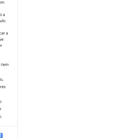
vem
b a
ulo
o
car a
ue
er
e tem
o,
res
o
r
.