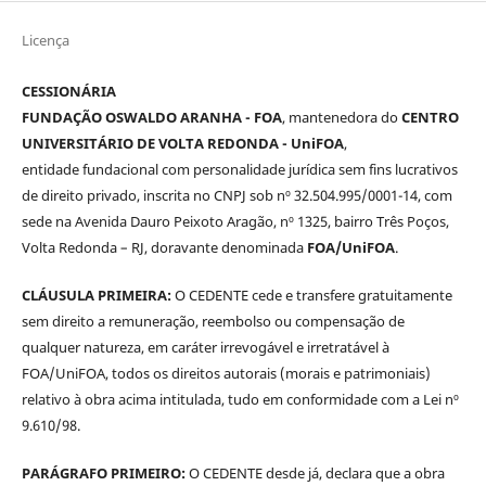
Licença
CESSIONÁRIA
FUNDAÇÃO OSWALDO ARANHA - FOA
, mantenedora do
CENTRO
UNIVERSITÁRIO DE VOLTA REDONDA - UniFOA
,
entidade fundacional com personalidade jurídica sem fins lucrativos
de direito privado, inscrita no CNPJ sob nº 32.504.995/0001-14, com
sede na Avenida Dauro Peixoto Aragão, nº 1325, bairro Três Poços,
Volta Redonda – RJ, doravante denominada
FOA/UniFOA
.
CLÁUSULA PRIMEIRA:
O CEDENTE cede e transfere gratuitamente
sem direito a remuneração, reembolso ou compensação de
qualquer natureza, em caráter irrevogável e irretratável à
FOA/UniFOA, todos os direitos autorais (morais e patrimoniais)
relativo à obra acima intitulada, tudo em conformidade com a Lei nº
9.610/98.
PARÁGRAFO PRIMEIRO:
O CEDENTE desde já, declara que a obra