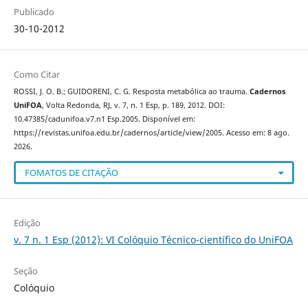
Publicado
30-10-2012
Como Citar
ROSSI, J. O. B.; GUIDORENI, C. G. Resposta metabólica ao trauma.
Cadernos
UniFOA
, Volta Redonda, RJ, v. 7, n. 1 Esp, p. 189, 2012. DOI:
10.47385/cadunifoa.v7.n1 Esp.2005. Disponível em:
https://revistas.unifoa.edu.br/cadernos/article/view/2005. Acesso em: 8 ago.
2026.
FOMATOS DE CITAÇÃO
Edição
v. 7 n. 1 Esp (2012): VI Colóquio Técnico-científico do UniFOA
Seção
Colóquio