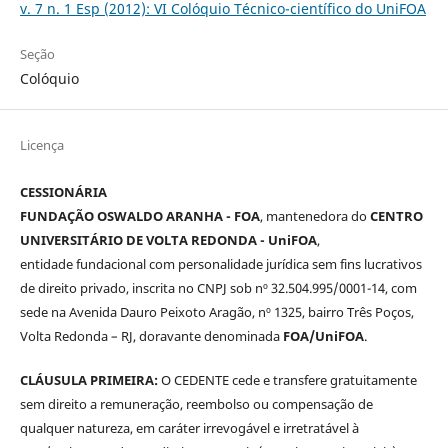
v. 7 n. 1 Esp (2012): VI Colóquio Técnico-científico do UniFOA
Seção
Colóquio
Licença
CESSIONÁRIA
FUNDAÇÃO OSWALDO ARANHA - FOA
, mantenedora do
CENTRO
UNIVERSITÁRIO DE VOLTA REDONDA - UniFOA
,
entidade fundacional com personalidade jurídica sem fins lucrativos
de direito privado, inscrita no CNPJ sob nº 32.504.995/0001-14, com
sede na Avenida Dauro Peixoto Aragão, nº 1325, bairro Três Poços,
Volta Redonda – RJ, doravante denominada
FOA/UniFOA
.
CLÁUSULA PRIMEIRA:
O CEDENTE cede e transfere gratuitamente
sem direito a remuneração, reembolso ou compensação de
qualquer natureza, em caráter irrevogável e irretratável à