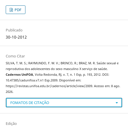
PDF
Publicado
30-10-2012
Como Citar
SILVA, T. M. S.; RAYMUNDO, F. W. V.; BRINCO, R.; BRAZ, M. R. Saúde sexual e
reprodutiva dos adolescentes do sexo masculino X serviço de saúde.
Cadernos UniFOA
, Volta Redonda, RJ, v. 7, n. 1 Esp, p. 193, 2012. DOI:
10.47385/cadunifoa.v7.n1 Esp.2009. Disponível em:
https://revistas.unifoa.edu.br/cadernos/article/view/2009. Acesso em: 8 ago.
2026.
FOMATOS DE CITAÇÃO
Edição