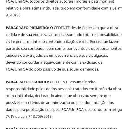
FOA/UniFOA, todos os direitos autorais (morais e patrimoniais)
relativo à obra acima intitulada, tudo em conformidade com a Lei nº
9.610/98.
PARÁGRAFO PRIMEIRO:
O CEDENTE desde já, declara que a obra
cedida é de sua exclusiva autoria, assumindo total responsabilidade
civil e penal, quanto ao conteúdo, citações e referências que fazem
parte de seu conteúdo, bem como, por eventuais questionamentos
judiciais ou extrajudiciais em decorrência de sua divulgação,
devendo concordar inequivocamente com a exclusão da
FOA/UniFOA do polo passivo de quaisquer demandas.
PARÁGRAFO SEGUNDO:
O CEDENTE assume inteira
responsabilidade pelos dados pessoais tratados em função da obra
acima intitulada, declarando ainda que observou sempre que
possível, os critérios de anonimização ou pseudonimização dos
dados para publicação final pela FOA/UniFOA, de acordo com artigo
7º, IV da Lei nº 13.709/2018.
PARÁGRAFO TERCEIRO
: Na hipótese de existirem na obra acima