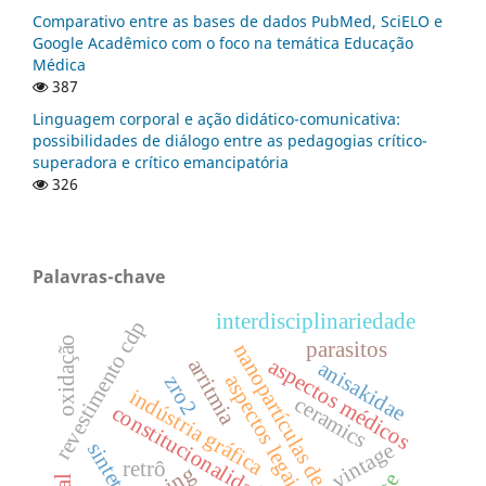
Comparativo entre as bases de dados PubMed, SciELO e
Google Acadêmico com o foco na temática Educação
Médica
387
Linguagem corporal e ação didático-comunicativa:
possibilidades de diálogo entre as pedagogias crítico-
superadora e crítico emancipatória
326
Palavras-chave
interdisciplinariedade
revestimento cdp
oxidação
parasitos
nanopartículas de tio2
aspectos médicos
arritmia
anisakidae
aspectos legais
zro2
indústria gráfica
ceramics
constitucionalidade
vintage
retrô
ning