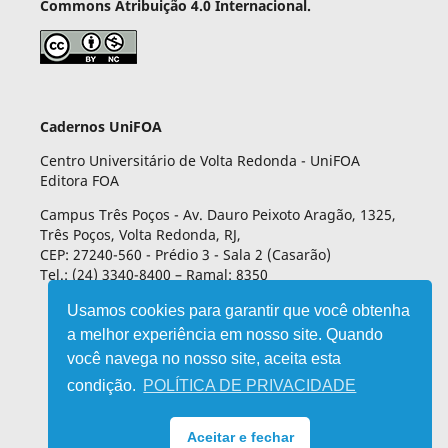
Commons Atribuição 4.0 Internacional.
Cadernos UniFOA
Centro Universitário de Volta Redonda - UniFOA
Editora FOA
Campus Três Poços - Av. Dauro Peixoto Aragão, 1325,
Três Poços, Volta Redonda, RJ,
CEP: 27240-560 - Prédio 3 - Sala 2 (Casarão)
Tel.: (24) 3340-8400 – Ramal: 8350
Usamos cookies para garantir que você obtenha
a melhor experiência em nosso site. Quando
você navega no nosso site, aceita esta
condição.
POLÍTICA DE PRIVACIDADE
Aceitar e fechar