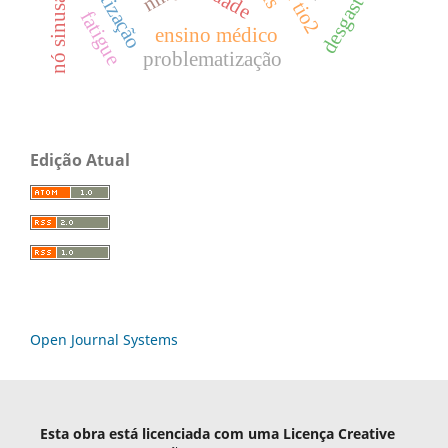
sintetização
desgaste
nó sinusal
fatigue
ensino médico
problematização
Edição Atual
Open Journal Systems
Esta obra está licenciada com uma Licença Creative