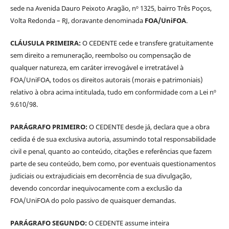
sede na Avenida Dauro Peixoto Aragão, nº 1325, bairro Três Poços,
Volta Redonda – RJ, doravante denominada
FOA/UniFOA
.
CLÁUSULA PRIMEIRA:
O CEDENTE cede e transfere gratuitamente
sem direito a remuneração, reembolso ou compensação de
qualquer natureza, em caráter irrevogável e irretratável à
FOA/UniFOA, todos os direitos autorais (morais e patrimoniais)
relativo à obra acima intitulada, tudo em conformidade com a Lei nº
9.610/98.
PARÁGRAFO PRIMEIRO:
O CEDENTE desde já, declara que a obra
cedida é de sua exclusiva autoria, assumindo total responsabilidade
civil e penal, quanto ao conteúdo, citações e referências que fazem
parte de seu conteúdo, bem como, por eventuais questionamentos
judiciais ou extrajudiciais em decorrência de sua divulgação,
devendo concordar inequivocamente com a exclusão da
FOA/UniFOA do polo passivo de quaisquer demandas.
PARÁGRAFO SEGUNDO:
O CEDENTE assume inteira