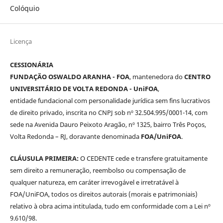
Colóquio
Licença
CESSIONÁRIA
FUNDAÇÃO OSWALDO ARANHA - FOA
, mantenedora do
CENTRO
UNIVERSITÁRIO DE VOLTA REDONDA - UniFOA
,
entidade fundacional com personalidade jurídica sem fins lucrativos
de direito privado, inscrita no CNPJ sob nº 32.504.995/0001-14, com
sede na Avenida Dauro Peixoto Aragão, nº 1325, bairro Três Poços,
Volta Redonda – RJ, doravante denominada
FOA/UniFOA
.
CLÁUSULA PRIMEIRA:
O CEDENTE cede e transfere gratuitamente
sem direito a remuneração, reembolso ou compensação de
qualquer natureza, em caráter irrevogável e irretratável à
FOA/UniFOA, todos os direitos autorais (morais e patrimoniais)
relativo à obra acima intitulada, tudo em conformidade com a Lei nº
9.610/98.