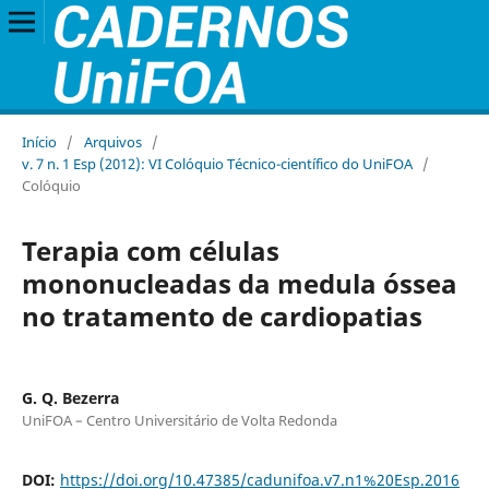
Início
/
Arquivos
/
v. 7 n. 1 Esp (2012): VI Colóquio Técnico-científico do UniFOA
/
Colóquio
Terapia com células
mononucleadas da medula óssea
no tratamento de cardiopatias
G. Q. Bezerra
UniFOA – Centro Universitário de Volta Redonda
DOI:
https://doi.org/10.47385/cadunifoa.v7.n1%20Esp.2016