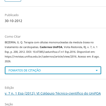
Publicado
30-10-2012
Como Citar
BEZERRA, G. Q. Terapia com células mononucleadas da medula óssea no
tratamento de cardiopatias.
Cadernos UniFOA
, Volta Redonda, RJ, v. 7, n. 1
Esp, p. 200, 2012. DOI: 10.47385/cadunifoa.v7.n1 Esp.2016. Disponível em:
https://revistas.unifoa.edu.br/cadernos/article/view/2016. Acesso em: 8 ago.
2026.
FOMATOS DE CITAÇÃO
Edição
v. 7 n. 1 Esp (2012): VI Colóquio Técnico-científico do UniFOA
Seção