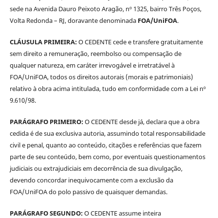
sede na Avenida Dauro Peixoto Aragão, nº 1325, bairro Três Poços,
Volta Redonda – RJ, doravante denominada
FOA/UniFOA
.
CLÁUSULA PRIMEIRA:
O CEDENTE cede e transfere gratuitamente
sem direito a remuneração, reembolso ou compensação de
qualquer natureza, em caráter irrevogável e irretratável à
FOA/UniFOA, todos os direitos autorais (morais e patrimoniais)
relativo à obra acima intitulada, tudo em conformidade com a Lei nº
9.610/98.
PARÁGRAFO PRIMEIRO:
O CEDENTE desde já, declara que a obra
cedida é de sua exclusiva autoria, assumindo total responsabilidade
civil e penal, quanto ao conteúdo, citações e referências que fazem
parte de seu conteúdo, bem como, por eventuais questionamentos
judiciais ou extrajudiciais em decorrência de sua divulgação,
devendo concordar inequivocamente com a exclusão da
FOA/UniFOA do polo passivo de quaisquer demandas.
PARÁGRAFO SEGUNDO:
O CEDENTE assume inteira