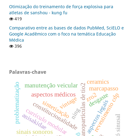
Otimização do treinamento de força explosiva para
atletas de sanshou - kung fu
419
Comparativo entre as bases de dados PubMed, SciELO e
Google Acadêmico com o foco na temática Educação
Médica
396
Palavras-chave
ceramics
problematização
manutenção veicular
nanopartículas de tio2
marcapasso
aspectos médicos
zro2
desgaste
revestimento cdp
vintage
aspectos legais
sintetização
constitucionalidade
ning
currículo modular
anisakidae
nó sinusal
sinais sonoros