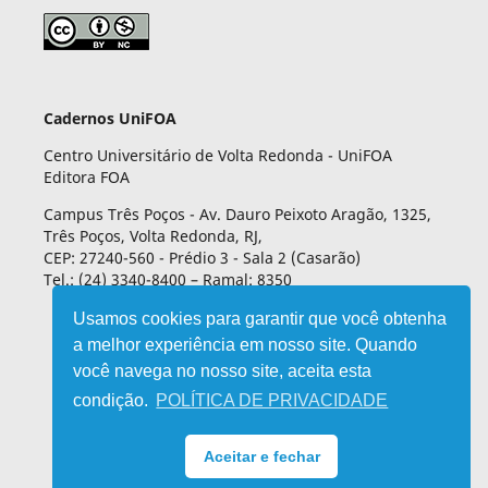
Cadernos UniFOA
Centro Universitário de Volta Redonda - UniFOA
Editora FOA
Campus Três Poços - Av. Dauro Peixoto Aragão, 1325,
Três Poços, Volta Redonda, RJ,
CEP: 27240-560 - Prédio 3 - Sala 2 (Casarão)
Tel.: (24) 3340-8400 – Ramal: 8350
Usamos cookies para garantir que você obtenha
a melhor experiência em nosso site. Quando
você navega no nosso site, aceita esta
condição.
POLÍTICA DE PRIVACIDADE
Aceitar e fechar