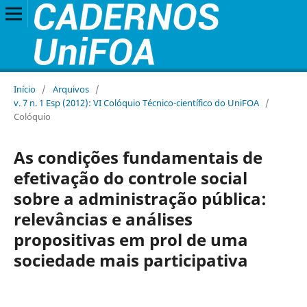
Início
/
Arquivos
/
v. 7 n. 1 Esp (2012): VI Colóquio Técnico-científico do UniFOA
/
Colóquio
As condições fundamentais de
efetivação do controle social
sobre a administração pública:
relevâncias e análises
propositivas em prol de uma
sociedade mais participativa