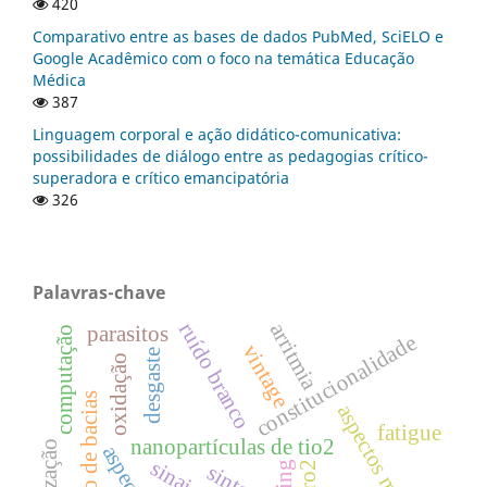
420
Comparativo entre as bases de dados PubMed, SciELO e
Google Acadêmico com o foco na temática Educação
Médica
387
Linguagem corporal e ação didático-comunicativa:
possibilidades de diálogo entre as pedagogias crítico-
superadora e crítico emancipatória
326
Palavras-chave
ruído branco
arritmia
parasitos
computação
constitucionalidade
vintage
desgaste
oxidação
gestão de bacias
aspectos médicos
fatigue
nanopartículas de tio2
ning
zro2