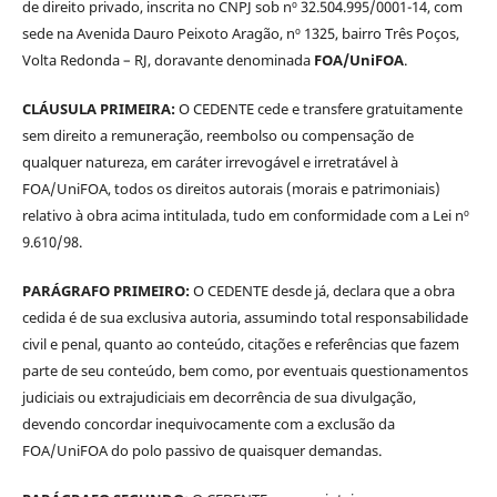
de direito privado, inscrita no CNPJ sob nº 32.504.995/0001-14, com
sede na Avenida Dauro Peixoto Aragão, nº 1325, bairro Três Poços,
Volta Redonda – RJ, doravante denominada
FOA/UniFOA
.
CLÁUSULA PRIMEIRA:
O CEDENTE cede e transfere gratuitamente
sem direito a remuneração, reembolso ou compensação de
qualquer natureza, em caráter irrevogável e irretratável à
FOA/UniFOA, todos os direitos autorais (morais e patrimoniais)
relativo à obra acima intitulada, tudo em conformidade com a Lei nº
9.610/98.
PARÁGRAFO PRIMEIRO:
O CEDENTE desde já, declara que a obra
cedida é de sua exclusiva autoria, assumindo total responsabilidade
civil e penal, quanto ao conteúdo, citações e referências que fazem
parte de seu conteúdo, bem como, por eventuais questionamentos
judiciais ou extrajudiciais em decorrência de sua divulgação,
devendo concordar inequivocamente com a exclusão da
FOA/UniFOA do polo passivo de quaisquer demandas.