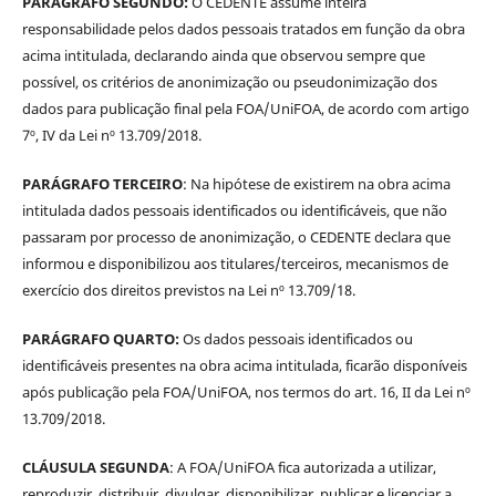
PARÁGRAFO SEGUNDO:
O CEDENTE assume inteira
responsabilidade pelos dados pessoais tratados em função da obra
acima intitulada, declarando ainda que observou sempre que
possível, os critérios de anonimização ou pseudonimização dos
dados para publicação final pela FOA/UniFOA, de acordo com artigo
7º, IV da Lei nº 13.709/2018.
PARÁGRAFO TERCEIRO
: Na hipótese de existirem na obra acima
intitulada dados pessoais identificados ou identificáveis, que não
passaram por processo de anonimização, o CEDENTE declara que
informou e disponibilizou aos titulares/terceiros, mecanismos de
exercício dos direitos previstos na Lei nº 13.709/18.
PARÁGRAFO QUARTO:
Os dados pessoais identificados ou
identificáveis presentes na obra acima intitulada, ficarão disponíveis
após publicação pela FOA/UniFOA, nos termos do art. 16, II da Lei nº
13.709/2018.
CLÁUSULA SEGUNDA
: A FOA/UniFOA fica autorizada a utilizar,
reproduzir, distribuir, divulgar, disponibilizar, publicar e licenciar a