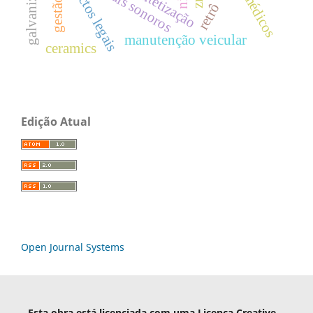
galvanização
aspectos legais
sinais sonoros
sintetização
retrô
manutenção veicular
ceramics
Edição Atual
Open Journal Systems
Esta obra está licenciada com uma Licença Creative