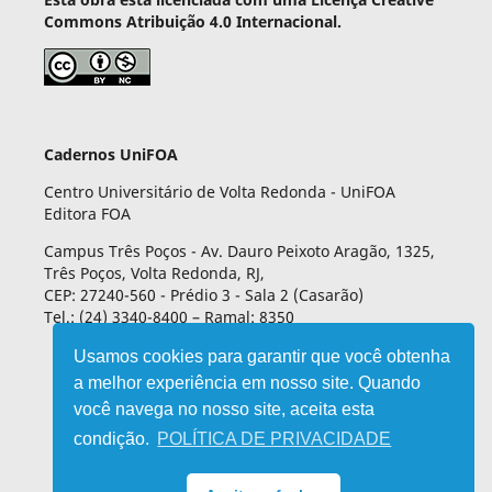
Commons Atribuição 4.0 Internacional.
Cadernos UniFOA
Centro Universitário de Volta Redonda - UniFOA
Editora FOA
Campus Três Poços - Av. Dauro Peixoto Aragão, 1325,
Três Poços, Volta Redonda, RJ,
CEP: 27240-560 - Prédio 3 - Sala 2 (Casarão)
Tel.: (24) 3340-8400 – Ramal: 8350
Usamos cookies para garantir que você obtenha
a melhor experiência em nosso site. Quando
você navega no nosso site, aceita esta
condição.
POLÍTICA DE PRIVACIDADE