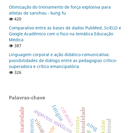
Otimização do treinamento de força explosiva para
atletas de sanshou - kung fu
420
Comparativo entre as bases de dados PubMed, SciELO e
Google Acadêmico com o foco na temática Educação
Médica
387
Linguagem corporal e ação didático-comunicativa:
possibilidades de diálogo entre as pedagogias crítico-
superadora e crítico emancipatória
326
Palavras-chave
fatigue
ceramics
constitucionalidade
aspectos médicos
arritmia
vintage
nó sinusal
ning