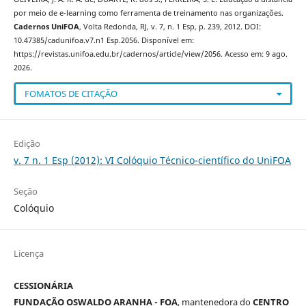
por meio de e-learning como ferramenta de treinamento nas organizações.
Cadernos UniFOA
, Volta Redonda, RJ, v. 7, n. 1 Esp, p. 239, 2012. DOI:
10.47385/cadunifoa.v7.n1 Esp.2056. Disponível em:
https://revistas.unifoa.edu.br/cadernos/article/view/2056. Acesso em: 9 ago.
2026.
FOMATOS DE CITAÇÃO
Edição
v. 7 n. 1 Esp (2012): VI Colóquio Técnico-científico do UniFOA
Seção
Colóquio
Licença
CESSIONÁRIA
FUNDAÇÃO OSWALDO ARANHA - FOA
, mantenedora do
CENTRO