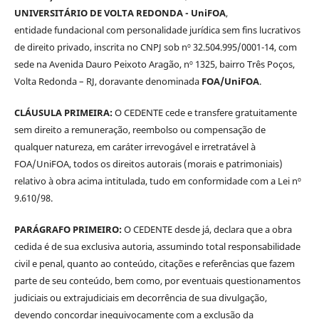
UNIVERSITÁRIO DE VOLTA REDONDA - UniFOA
,
entidade fundacional com personalidade jurídica sem fins lucrativos
de direito privado, inscrita no CNPJ sob nº 32.504.995/0001-14, com
sede na Avenida Dauro Peixoto Aragão, nº 1325, bairro Três Poços,
Volta Redonda – RJ, doravante denominada
FOA/UniFOA
.
CLÁUSULA PRIMEIRA:
O CEDENTE cede e transfere gratuitamente
sem direito a remuneração, reembolso ou compensação de
qualquer natureza, em caráter irrevogável e irretratável à
FOA/UniFOA, todos os direitos autorais (morais e patrimoniais)
relativo à obra acima intitulada, tudo em conformidade com a Lei nº
9.610/98.
PARÁGRAFO PRIMEIRO:
O CEDENTE desde já, declara que a obra
cedida é de sua exclusiva autoria, assumindo total responsabilidade
civil e penal, quanto ao conteúdo, citações e referências que fazem
parte de seu conteúdo, bem como, por eventuais questionamentos
judiciais ou extrajudiciais em decorrência de sua divulgação,
devendo concordar inequivocamente com a exclusão da