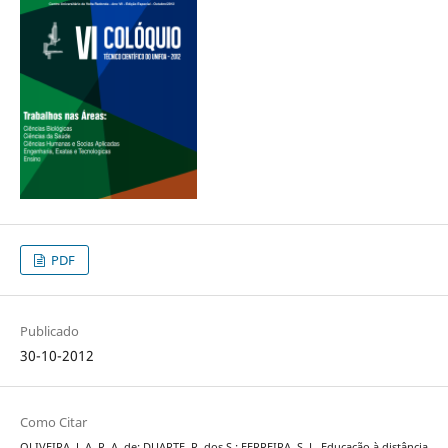
PDF
Publicado
30-10-2012
Como Citar
OLIVEIRA, J. A. R. A. de; DUARTE, R. dos S.; FERREIRA, S. L. Educação à distância