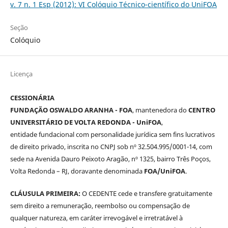
v. 7 n. 1 Esp (2012): VI Colóquio Técnico-científico do UniFOA
Seção
Colóquio
Licença
CESSIONÁRIA
FUNDAÇÃO OSWALDO ARANHA - FOA
, mantenedora do
CENTRO
UNIVERSITÁRIO DE VOLTA REDONDA - UniFOA
,
entidade fundacional com personalidade jurídica sem fins lucrativos
de direito privado, inscrita no CNPJ sob nº 32.504.995/0001-14, com
sede na Avenida Dauro Peixoto Aragão, nº 1325, bairro Três Poços,
Volta Redonda – RJ, doravante denominada
FOA/UniFOA
.
CLÁUSULA PRIMEIRA:
O CEDENTE cede e transfere gratuitamente
sem direito a remuneração, reembolso ou compensação de
qualquer natureza, em caráter irrevogável e irretratável à