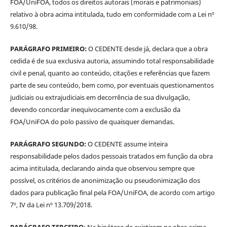
FOA/UniFOA, todos os direitos autorais (morais e patrimoniais)
relativo à obra acima intitulada, tudo em conformidade com a Lei nº
9.610/98.
PARÁGRAFO PRIMEIRO:
O CEDENTE desde já, declara que a obra
cedida é de sua exclusiva autoria, assumindo total responsabilidade
civil e penal, quanto ao conteúdo, citações e referências que fazem
parte de seu conteúdo, bem como, por eventuais questionamentos
judiciais ou extrajudiciais em decorrência de sua divulgação,
devendo concordar inequivocamente com a exclusão da
FOA/UniFOA do polo passivo de quaisquer demandas.
PARÁGRAFO SEGUNDO:
O CEDENTE assume inteira
responsabilidade pelos dados pessoais tratados em função da obra
acima intitulada, declarando ainda que observou sempre que
possível, os critérios de anonimização ou pseudonimização dos
dados para publicação final pela FOA/UniFOA, de acordo com artigo
7º, IV da Lei nº 13.709/2018.
PARÁGRAFO TERCEIRO
: Na hipótese de existirem na obra acima