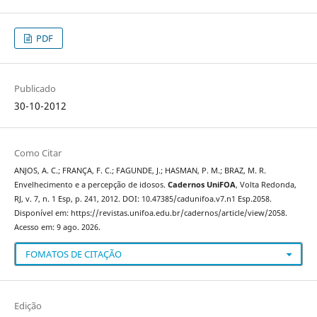
PDF
Publicado
30-10-2012
Como Citar
ANJOS, A. C.; FRANÇA, F. C.; FAGUNDE, J.; HASMAN, P. M.; BRAZ, M. R.
Envelhecimento e a percepção de idosos.
Cadernos UniFOA
, Volta Redonda,
RJ, v. 7, n. 1 Esp, p. 241, 2012. DOI: 10.47385/cadunifoa.v7.n1 Esp.2058.
Disponível em: https://revistas.unifoa.edu.br/cadernos/article/view/2058.
Acesso em: 9 ago. 2026.
FOMATOS DE CITAÇÃO
Edição