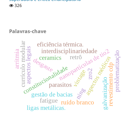
326
Palavras-chave
currículo modular
eficiência térmica.
aspectos legais
nanopartículas de tio2
interdisciplinariedade
arritmia
problematização
retrô
ceramics
aspectos médicos
desgaste
revestimento cdp
constitucionalidade
zro2
vintage
galvanização
parasitos
ning
gestão de bacias
fatigue
ruído branco
ligas metálicas.