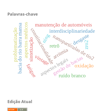
Palavras-chave
manutenção de automóveis
aspectos médicos
bacia do rio barra mansa
constitucionalidade
problematização
interdisciplinariedade
desgaste
ning
nanopartículas de tio2
sintetização
zro2
retrô
arritmia
vintage
gestão de bacias
aspectos legais
oxidação
fatigue
ruído branco
Edição Atual