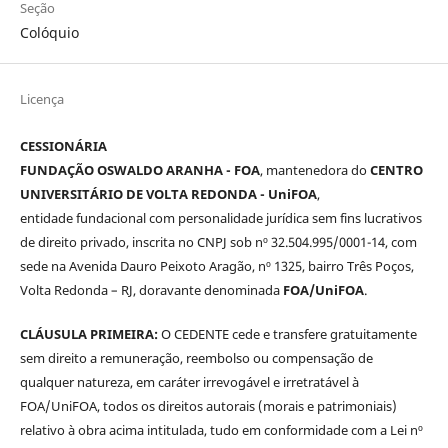
Seção
Colóquio
Licença
CESSIONÁRIA
FUNDAÇÃO OSWALDO ARANHA - FOA
, mantenedora do
CENTRO
UNIVERSITÁRIO DE VOLTA REDONDA - UniFOA
,
entidade fundacional com personalidade jurídica sem fins lucrativos
de direito privado, inscrita no CNPJ sob nº 32.504.995/0001-14, com
sede na Avenida Dauro Peixoto Aragão, nº 1325, bairro Três Poços,
Volta Redonda – RJ, doravante denominada
FOA/UniFOA
.
CLÁUSULA PRIMEIRA:
O CEDENTE cede e transfere gratuitamente
sem direito a remuneração, reembolso ou compensação de
qualquer natureza, em caráter irrevogável e irretratável à
FOA/UniFOA, todos os direitos autorais (morais e patrimoniais)
relativo à obra acima intitulada, tudo em conformidade com a Lei nº