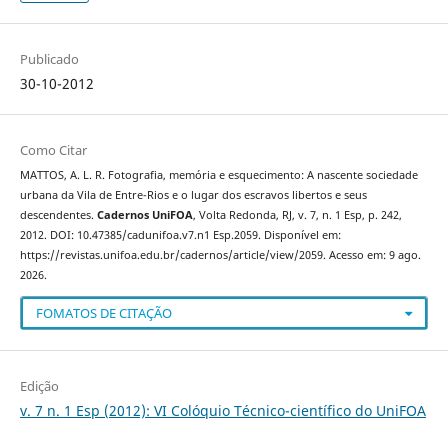
Publicado
30-10-2012
Como Citar
MATTOS, A. L. R. Fotografia, memória e esquecimento: A nascente sociedade
urbana da Vila de Entre-Rios e o lugar dos escravos libertos e seus
descendentes.
Cadernos UniFOA
, Volta Redonda, RJ, v. 7, n. 1 Esp, p. 242,
2012. DOI: 10.47385/cadunifoa.v7.n1 Esp.2059. Disponível em:
https://revistas.unifoa.edu.br/cadernos/article/view/2059. Acesso em: 9 ago.
2026.
FOMATOS DE CITAÇÃO
Edição
v. 7 n. 1 Esp (2012): VI Colóquio Técnico-científico do UniFOA