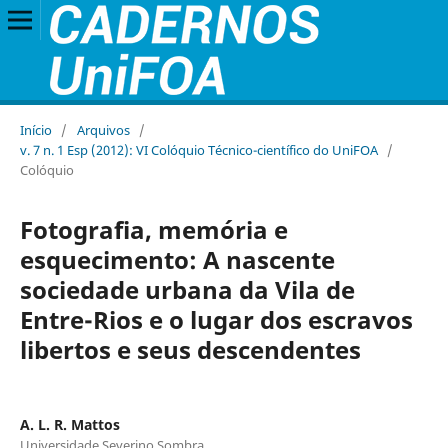
Início
/
Arquivos
/
v. 7 n. 1 Esp (2012): VI Colóquio Técnico-científico do UniFOA
/
Colóquio
Fotografia, memória e
esquecimento: A nascente
sociedade urbana da Vila de
Entre-Rios e o lugar dos escravos
libertos e seus descendentes
A. L. R. Mattos
Universidade Severino Sombra