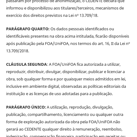
passaram por processo de anonimização, o CEDENTE declara que
informou e disponibilizou aos titulares/terceiros, mecanismos de
exercício dos direitos previstos na Lei nº 13.709/18.
PARÁGRAFO QUARTO:
Os dados pessoais identificados ou
identificáveis presentes na obra acima intitulada, ficarão disponíveis
após publicação pela FOA/UniFOA, nos termos do art. 16, II da Lei nº
13.709/2018.
CLÁUSULA SEGUNDA
: A FOA/UniFOA fica autorizada a utilizar,
reproduzir, distribuir, divulgar, disponibilizar, publicar e licenciar a
obra, sob qualquer forma e por quaisquer meios admitidos em lei,
inclusive em ambiente digital, observadas as políticas editoriais da
instituição e as licenças de uso adotadas para a publicação.
PARÁGRAFO ÚNICO:
A utilização, reprodução, divulgação,
publicação, compartilhamento, licenciamento ou qualquer outra
forma de exploração autorizada da obra pela FOA/UniFOA não
gerará ao CEDENTE qualquer direito à remuneração, reembolso,
indenização, compensação financeira, participação em receitas ou