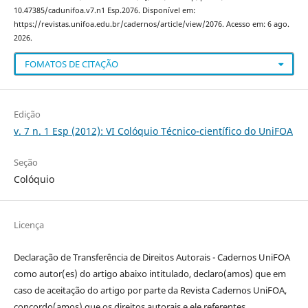
10.47385/cadunifoa.v7.n1 Esp.2076. Disponível em:
https://revistas.unifoa.edu.br/cadernos/article/view/2076. Acesso em: 6 ago.
2026.
FOMATOS DE CITAÇÃO
Edição
v. 7 n. 1 Esp (2012): VI Colóquio Técnico-científico do UniFOA
Seção
Colóquio
Licença
Declaração de Transferência de Direitos Autorais - Cadernos UniFOA
como autor(es) do artigo abaixo intitulado, declaro(amos) que em
caso de aceitação do artigo por parte da Revista Cadernos UniFOA,
concordo(amos) que os direitos autorais e ele referentes