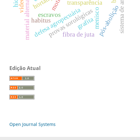
material alternativo
hortaliças
sistema de arte
transparência
pós-abolição
defesa agropecuária
menisco
provas sorológicas
escravos
grafita
habitus
fibra de juta
Edição Atual
Open Journal Systems