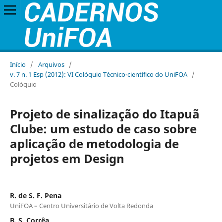
Início
/
Arquivos
/
v. 7 n. 1 Esp (2012): VI Colóquio Técnico-científico do UniFOA
/
Colóquio
Projeto de sinalização do Itapuã
Clube: um estudo de caso sobre
aplicação de metodologia de
projetos em Design
R. de S. F. Pena
UniFOA – Centro Universitário de Volta Redonda
B. S. Corrêa