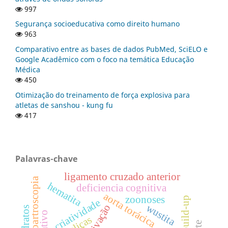
997
Segurança socioeducativa como direito humano
963
Comparativo entre as bases de dados PubMed, SciELO e
Google Acadêmico com o foco na temática Educação
Médica
450
Otimização do treinamento de força explosiva para
atletas de sanshou - kung fu
417
Palavras-chave
ligamento cruzado anterior
videoartroscopia
hematita
deficiencia cognitiva
aorta torácica
zoonoses
build-up
criatividade
wustita
motivação
hidratos