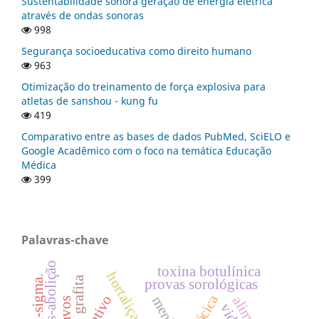
Sustentabilidade sonora geração de energia elétrica
através de ondas sonoras
998
Segurança socioeducativa como direito humano
963
Otimização do treinamento de força explosiva para
atletas de sanshou - kung fu
419
Comparativo entre as bases de dados PubMed, SciELO e
Google Acadêmico com o foco na temática Educação
Médica
399
Palavras-chave
pós-abolição
toxina botulínica
hortaliças
grafita
provas sorológicas
menisco