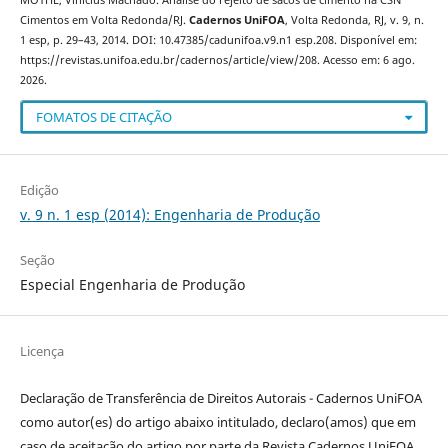
Cimentos em Volta Redonda/RJ.
Cadernos UniFOA
, Volta Redonda, RJ, v. 9, n.
1 esp, p. 29–43, 2014. DOI: 10.47385/cadunifoa.v9.n1 esp.208. Disponível em:
https://revistas.unifoa.edu.br/cadernos/article/view/208. Acesso em: 6 ago.
2026.
FOMATOS DE CITAÇÃO
Edição
v. 9 n. 1 esp (2014): Engenharia de Produção
Seção
Especial Engenharia de Produção
Licença
Declaração de Transferência de Direitos Autorais - Cadernos UniFOA
como autor(es) do artigo abaixo intitulado, declaro(amos) que em
caso de aceitação do artigo por parte da Revista Cadernos UniFOA,