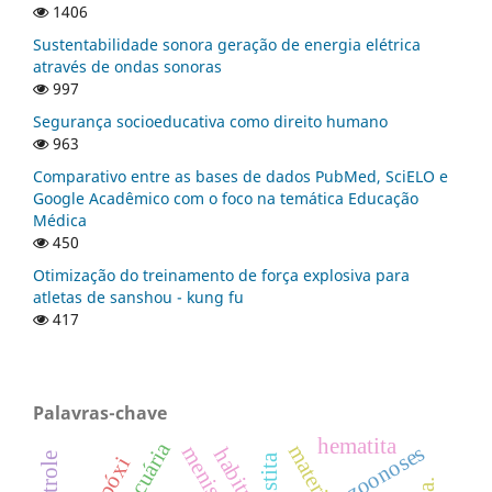
1406
Sustentabilidade sonora geração de energia elétrica
através de ondas sonoras
997
Segurança socioeducativa como direito humano
963
Comparativo entre as bases de dados PubMed, SciELO e
Google Acadêmico com o foco na temática Educação
Médica
450
Otimização do treinamento de força explosiva para
atletas de sanshou - kung fu
417
Palavras-chave
hematita
zoonoses
menisco
habitus
wustita