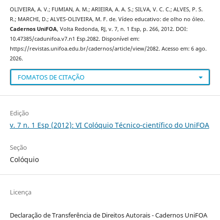
OLIVEIRA, A. V.; FUMIAN, A. M.; ARIEIRA, A. A. S.; SILVA, V. C. C.; ALVES, P. S.
R.; MARCHI, D.; ALVES-OLIVEIRA, M. F. de. Vídeo educativo: de olho no óleo.
Cadernos UniFOA
, Volta Redonda, RJ, v. 7, n. 1 Esp, p. 266, 2012. DOI:
10.47385/cadunifoa.v7.n1 Esp.2082. Disponível em:
https://revistas.unifoa.edu.br/cadernos/article/view/2082. Acesso em: 6 ago.
2026.
FOMATOS DE CITAÇÃO
Edição
v. 7 n. 1 Esp (2012): VI Colóquio Técnico-científico do UniFOA
Seção
Colóquio
Licença
Declaração de Transferência de Direitos Autorais - Cadernos UniFOA