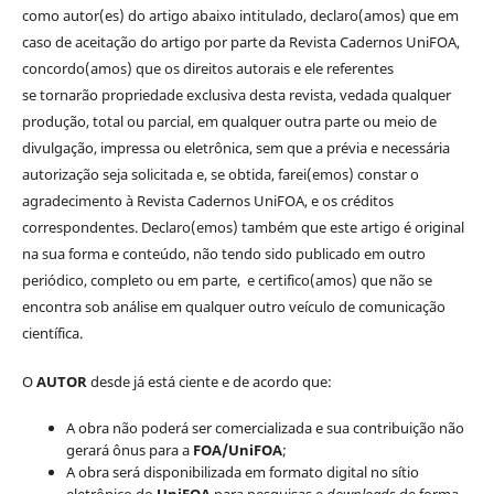
como autor(es) do artigo abaixo intitulado, declaro(amos) que em
caso de aceitação do artigo por parte da Revista Cadernos UniFOA,
concordo(amos) que os direitos autorais e ele referentes
se tornarão propriedade exclusiva desta revista, vedada qualquer
produção, total ou parcial, em qualquer outra parte ou meio de
divulgação, impressa ou eletrônica, sem que a prévia e necessária
autorização seja solicitada e, se obtida, farei(emos) constar o
agradecimento à Revista Cadernos UniFOA, e os créditos
correspondentes. Declaro(emos) também que este artigo é original
na sua forma e conteúdo, não tendo sido publicado em outro
periódico, completo ou em parte, e certifico(amos) que não se
encontra sob análise em qualquer outro veículo de comunicação
científica.
O
AUTOR
desde já está ciente e de acordo que:
A obra não poderá ser comercializada e sua contribuição não
gerará ônus para a
FOA/UniFOA
;
A obra será disponibilizada em formato digital no sítio
eletrônico do
UniFOA
para pesquisas e
downloads
de forma