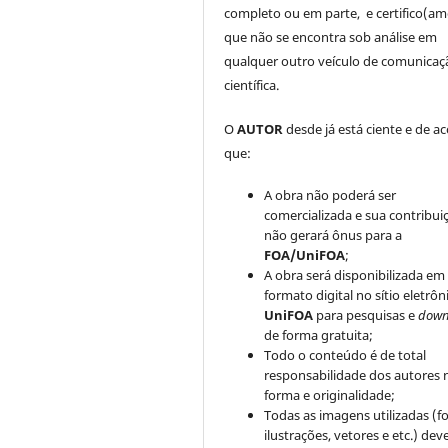
completo ou em parte, e certifico(am
que não se encontra sob análise em
qualquer outro veículo de comunicaç
científica.
O
AUTOR
desde já está ciente e de a
que:
A obra não poderá ser
comercializada e sua contribui
não gerará ônus para a
FOA/UniFOA
;
A obra será disponibilizada em
formato digital no sítio eletrôn
UniFOA
para pesquisas e
down
de forma gratuita;
Todo o conteúdo é de total
responsabilidade dos autores 
forma e originalidade;
Todas as imagens utilizadas (fo
ilustrações, vetores e etc.) de