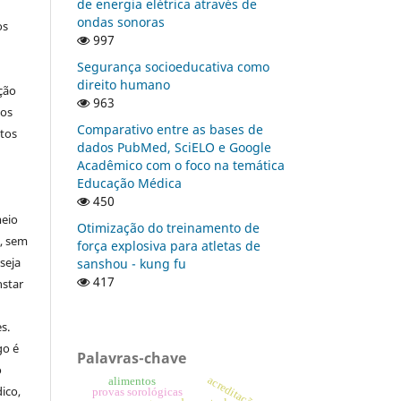
de energia elétrica através de
ondas sonoras
os
997
Segurança socioeducativa como
direito humano
ção
963
nos
Comparativo entre as bases de
tos
dados PubMed, SciELO e Google
Acadêmico com o foco na temática
Educação Médica
450
meio
Otimização do treinamento de
a, sem
força explosiva para atletas de
seja
sanshou - kung fu
417
nstar
s.
go é
Palavras-chave
o
acreditação
alimentos
ico,
provas sorológicas