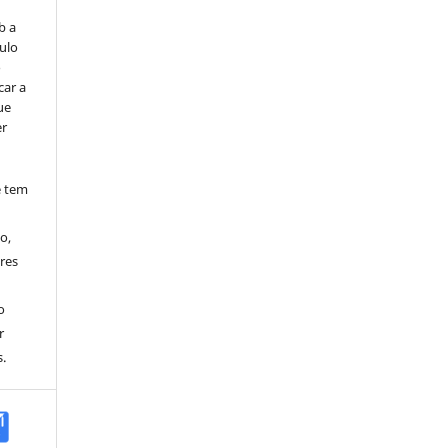
b a
ulo
o
car a
ue
er
e tem
o,
res
o
r
.