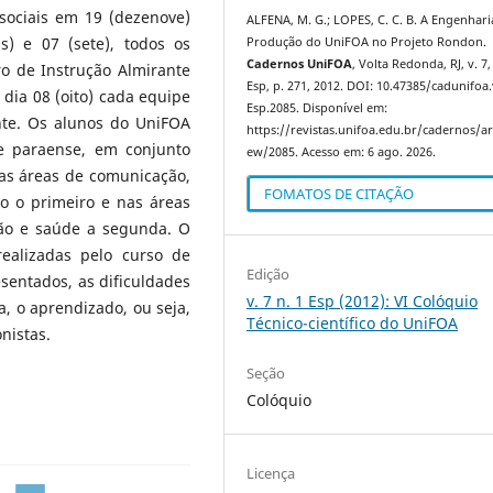
 sociais em 19 (dezenove)
ALFENA, M. G.; LOPES, C. C. B. A Engenhari
s) e 07 (sete), todos os
Produção do UniFOA no Projeto Rondon.
Cadernos UniFOA
, Volta Redonda, RJ, v. 7,
o de Instrução Almirante
Esp, p. 271, 2012. DOI: 10.47385/cadunifoa
 dia 08 (oito) cada equipe
Esp.2085. Disponível em:
nte. Os alunos do UniFOA
https://revistas.unifoa.edu.br/cadernos/art
e paraense, em conjunto
ew/2085. Acesso em: 6 ago. 2026.
as áreas de comunicação,
FOMATOS DE CITAÇÃO
o o primeiro e nas áreas
ção e saúde a segunda. O
realizadas pelo curso de
Edição
sentados, as dificuldades
v. 7 n. 1 Esp (2012): VI Colóquio
, o aprendizado, ou seja,
Técnico-científico do UniFOA
nistas.
Seção
Colóquio
Licença