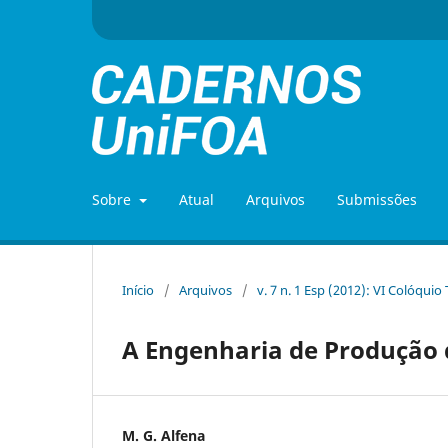
Sobre
Atual
Arquivos
Submissões
Início
/
Arquivos
/
v. 7 n. 1 Esp (2012): VI Colóquio
A Engenharia de Produção 
M. G. Alfena