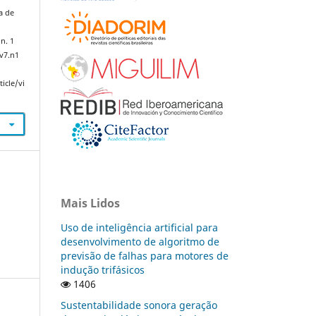
a de
 n. 1
.v7.n1
icle/vi
Mais Lidos
Uso de inteligência artificial para
desenvolvimento de algoritmo de
previsão de falhas para motores de
indução trifásicos
1406
Sustentabilidade sonora geração