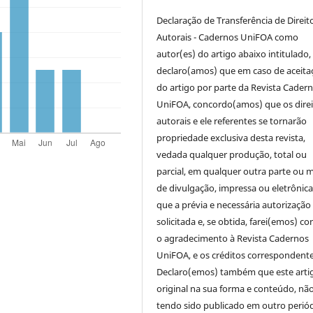
Declaração de Transferência de Direit
Autorais - Cadernos UniFOA como
autor(es) do artigo abaixo intitulado,
declaro(amos) que em caso de aceita
do artigo por parte da Revista Cader
UniFOA, concordo(amos) que os direi
autorais e ele referentes se tornarão
propriedade exclusiva desta revista,
vedada qualquer produção, total ou
parcial, em qualquer outra parte ou 
de divulgação, impressa ou eletrônic
que a prévia e necessária autorização 
solicitada e, se obtida, farei(emos) co
o agradecimento à Revista Cadernos
UniFOA, e os créditos correspondente
Declaro(emos) também que este arti
original na sua forma e conteúdo, nã
tendo sido publicado em outro periód