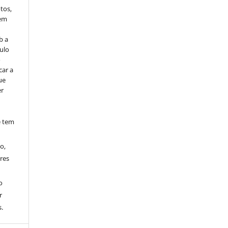
tos,
vem
b a
ulo
o
car a
ue
er
e tem
o,
res
o
r
.