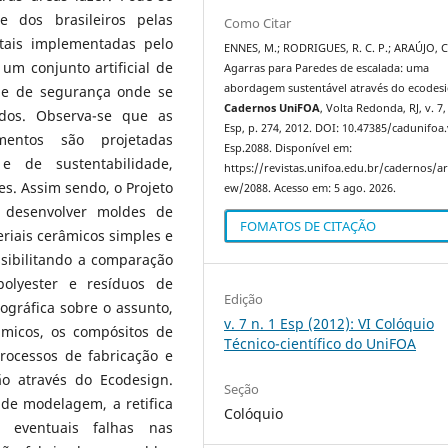
e dos brasileiros pelas
Como Citar
tais implementadas pelo
ENNES, M.; RODRIGUES, R. C. P.; ARAÚJO, C
um conjunto artificial de
Agarras para Paredes de escalada: uma
abordagem sustentável através do ecodesi
o e de segurança onde se
Cadernos UniFOA
, Volta Redonda, RJ, v. 7,
ados. Observa-se que as
Esp, p. 274, 2012. DOI: 10.47385/cadunifoa
mentos são projetadas
Esp.2088. Disponível em:
e de sustentabilidade,
https://revistas.unifoa.edu.br/cadernos/art
s. Assim sendo, o Projeto
ew/2088. Acesso em: 5 ago. 2026.
a desenvolver moldes de
FOMATOS DE CITAÇÃO
riais cerâmicos simples e
ssibilitando a comparação
olyester e resíduos de
Edição
iográfica sobre o assunto,
v. 7 n. 1 Esp (2012): VI Colóquio
âmicos, os compósitos de
Técnico-científico do UniFOA
processos de fabricação e
ão através do Ecodesign.
Seção
 de modelagem, a retifica
Colóquio
 eventuais falhas nas