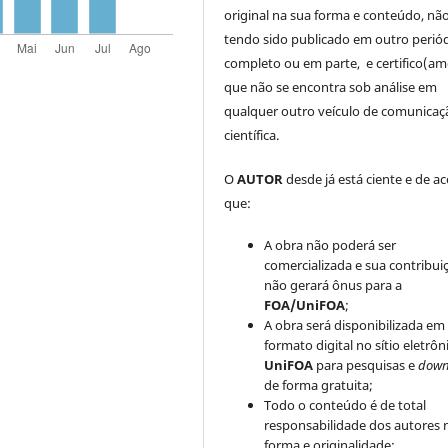
original na sua forma e conteúdo, nã
tendo sido publicado em outro periód
completo ou em parte, e certifico(am
que não se encontra sob análise em
qualquer outro veículo de comunicaç
científica.
O
AUTOR
desde já está ciente e de a
que:
A obra não poderá ser
comercializada e sua contribui
não gerará ônus para a
FOA/UniFOA
;
A obra será disponibilizada em
formato digital no sítio eletrôn
UniFOA
para pesquisas e
down
de forma gratuita;
Todo o conteúdo é de total
responsabilidade dos autores 
forma e originalidade;