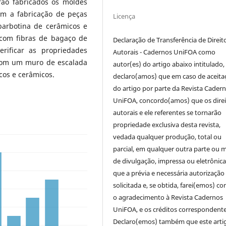
rão fabricados os moldes
m a fabricação de peças
Licença
barbotina de cerâmicos e
 com fibras de bagaço de
Declaração de Transferência de Direit
erificar as propriedades
Autorais - Cadernos UniFOA como
 com um muro de escalada
autor(es) do artigo abaixo intitulado,
cos e cerâmicos.
declaro(amos) que em caso de aceita
do artigo por parte da Revista Cader
UniFOA, concordo(amos) que os direi
autorais e ele referentes se tornarão
propriedade exclusiva desta revista,
vedada qualquer produção, total ou
parcial, em qualquer outra parte ou 
de divulgação, impressa ou eletrônic
que a prévia e necessária autorização 
solicitada e, se obtida, farei(emos) co
o agradecimento à Revista Cadernos
UniFOA, e os créditos correspondente
Declaro(emos) também que este arti