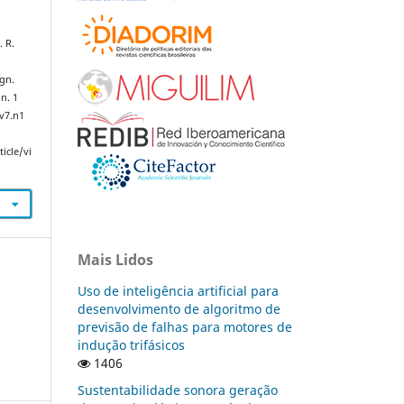
. R.
gn.
 n. 1
.v7.n1
icle/vi
Mais Lidos
Uso de inteligência artificial para
desenvolvimento de algoritmo de
previsão de falhas para motores de
indução trifásicos
1406
Sustentabilidade sonora geração