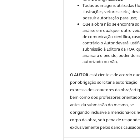
Todas as imagens utilizadas (fo
ilustrações, vetores e etc.) de
possuir autorização para uso;
Que a obra não se encontra so
análise em qualquer outro veíc
de comunicação científica, cas
contrário o Autor deverá justifi
submissão à Editora da FOA, q
analisará o pedido, podendo s
autorizado ou não.
O
AUTOR
está ciente e de acordo qu
por obrigação solicitar a autorização
expressa dos coautores da obra/artig
bem como dos professores orientado
antes da submissão do mesmo, se
obrigando inclusive a mencioná-los n
corpo da obra, sob pena de responde
exclusivamente pelos danos causados