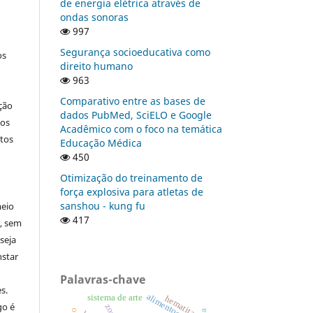
de energia elétrica através de
ondas sonoras
997
Segurança socioeducativa como
os
direito humano
963
Comparativo entre as bases de
ção
dados PubMed, SciELO e Google
nos
Acadêmico com o foco na temática
tos
Educação Médica
450
Otimização do treinamento de
força explosiva para atletas de
sanshou - kung fu
meio
417
a, sem
seja
nstar
Palavras-chave
s.
alimentos
sistema de arte
hematita
go é