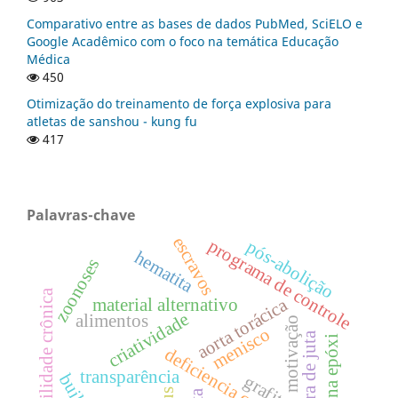
Comparativo entre as bases de dados PubMed, SciELO e
Google Acadêmico com o foco na temática Educação
Médica
450
Otimização do treinamento de força explosiva para
atletas de sanshou - kung fu
417
Palavras-chave
escravos
programa de controle
pós-abolição
hematita
zoonoses
instabilidade crônica
aorta torácica
material alternativo
criatividade
alimentos
motivação
menisco
fibra de juta
resina epóxi
deficiencia cognitiva
transparência
grafita