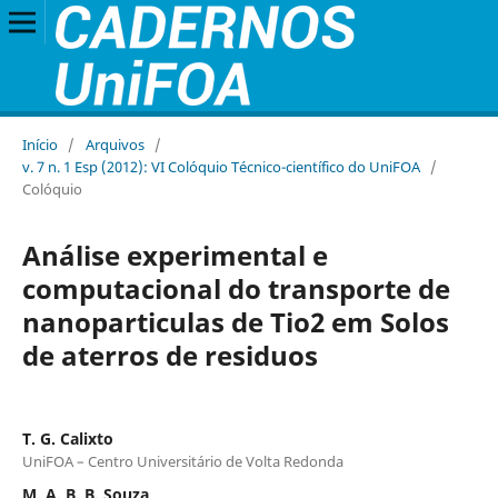
Início
/
Arquivos
/
v. 7 n. 1 Esp (2012): VI Colóquio Técnico-científico do UniFOA
/
Colóquio
Análise experimental e
computacional do transporte de
nanoparticulas de Tio2 em Solos
de aterros de residuos
T. G. Calixto
UniFOA – Centro Universitário de Volta Redonda
M. A. B. B. Souza