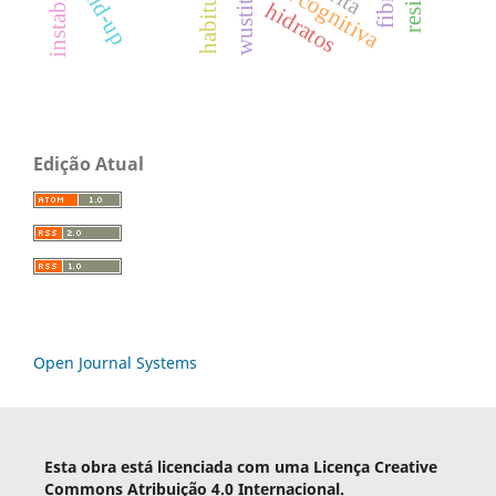
build-up
habitus
wustita
hidratos
Edição Atual
Open Journal Systems
Esta obra está licenciada com uma Licença Creative
Commons Atribuição 4.0 Internacional.