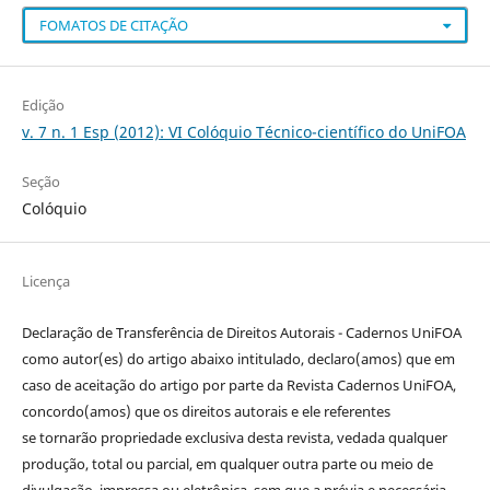
FOMATOS DE CITAÇÃO
Edição
v. 7 n. 1 Esp (2012): VI Colóquio Técnico-científico do UniFOA
Seção
Colóquio
Licença
Declaração de Transferência de Direitos Autorais - Cadernos UniFOA
como autor(es) do artigo abaixo intitulado, declaro(amos) que em
caso de aceitação do artigo por parte da Revista Cadernos UniFOA,
concordo(amos) que os direitos autorais e ele referentes
se tornarão propriedade exclusiva desta revista, vedada qualquer
produção, total ou parcial, em qualquer outra parte ou meio de
divulgação, impressa ou eletrônica, sem que a prévia e necessária