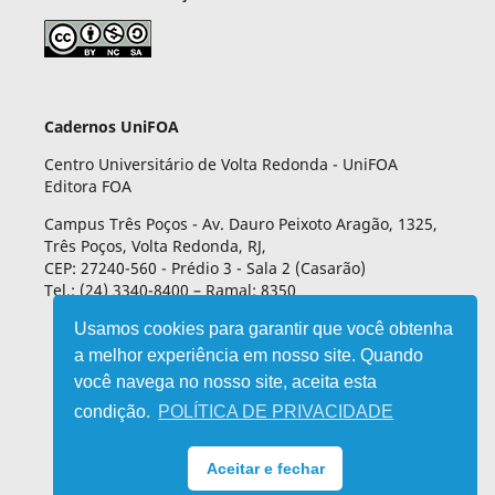
Cadernos UniFOA
Centro Universitário de Volta Redonda - UniFOA
Editora FOA
Campus Três Poços - Av. Dauro Peixoto Aragão, 1325,
Três Poços, Volta Redonda, RJ,
CEP: 27240-560 - Prédio 3 - Sala 2 (Casarão)
Tel.: (24) 3340-8400 – Ramal: 8350
Usamos cookies para garantir que você obtenha
a melhor experiência em nosso site. Quando
você navega no nosso site, aceita esta
condição.
POLÍTICA DE PRIVACIDADE
Aceitar e fechar