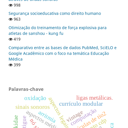
998
Segurança socioeducativa como direito humano
963
Otimização do treinamento de força explosiva para
atletas de sanshou - kung fu
419
Comparativo entre as bases de dados PubMed, SciELO e
Google Acadêmico com o foco na temática Educação
Médica
399
Palavras-chave
ligas metálicas.
oxidação
aspectos legais
currículo modular
sinais sonoros
computação
aspectos médicos
vintage
arritmia
nanopartículas de tio2
anisakidae
fatigue