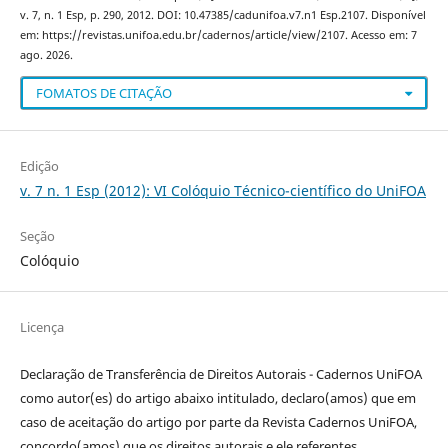
v. 7, n. 1 Esp, p. 290, 2012. DOI: 10.47385/cadunifoa.v7.n1 Esp.2107. Disponível
em: https://revistas.unifoa.edu.br/cadernos/article/view/2107. Acesso em: 7
ago. 2026.
FOMATOS DE CITAÇÃO
Edição
v. 7 n. 1 Esp (2012): VI Colóquio Técnico-científico do UniFOA
Seção
Colóquio
Licença
Declaração de Transferência de Direitos Autorais - Cadernos UniFOA
como autor(es) do artigo abaixo intitulado, declaro(amos) que em
caso de aceitação do artigo por parte da Revista Cadernos UniFOA,
concordo(amos) que os direitos autorais e ele referentes