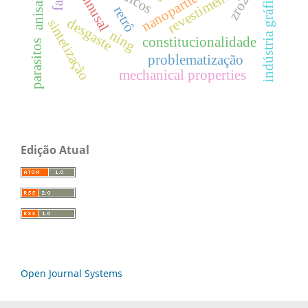
revestimento cdp
nó sinusal
indústria gráfica
zro2
retrô
desgaste
sintetização
ning
constitucionalidade
parasitos
problematização
mechanical properties
Edição Atual
Open Journal Systems