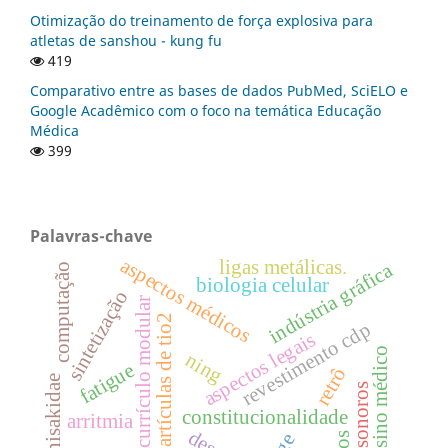
Otimização do treinamento de força explosiva para
atletas de sanshou - kung fu
419
Comparativo entre as bases de dados PubMed, SciELO e
Google Acadêmico com o foco na temática Educação
Médica
399
Palavras-chave
aspectos médicos
ligas metálicas.
indústria gráfica
computação
biologia celular
sintetização
currículo modular
nanopartículas de tio2
revestimento cdp
aspectos legais
ensino médico
ning
fatigue
retrô
anisakidae
sinais sonoros
constitucionalidade
arritmia