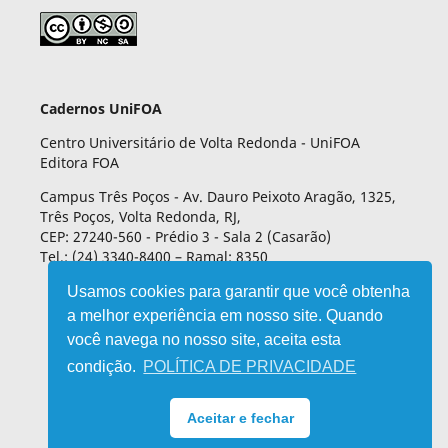
Cadernos UniFOA
Centro Universitário de Volta Redonda - UniFOA
Editora FOA
Campus Três Poços - Av. Dauro Peixoto Aragão, 1325,
Três Poços, Volta Redonda, RJ,
CEP: 27240-560 - Prédio 3 - Sala 2 (Casarão)
Tel.: (24) 3340-8400 – Ramal: 8350
Usamos cookies para garantir que você obtenha
a melhor experiência em nosso site. Quando
você navega no nosso site, aceita esta
condição.
POLÍTICA DE PRIVACIDADE
Aceitar e fechar