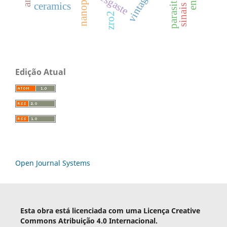
desgaste
vintage
parasitos
ceramics
zro2
Edição Atual
Open Journal Systems
Esta obra está licenciada com uma Licença Creative
Commons Atribuição 4.0 Internacional.