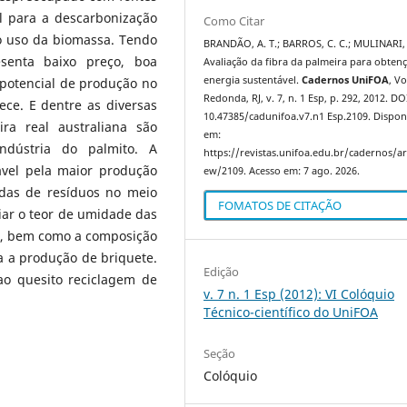
l para a descarbonização
Como Citar
o uso da biomassa. Tendo
BRANDÃO, A. T.; BARROS, C. C.; MULINARI, 
senta baixo preço, boa
Avaliação da fibra da palmeira para obten
energia sustentável.
Cadernos UniFOA
, Vo
 potencial de produção no
Redonda, RJ, v. 7, n. 1 Esp, p. 292, 2012. DO
rece. E dentre as diversas
10.47385/cadunifoa.v7.n1 Esp.2109. Dispon
ra real australiana são
em:
ndústria do palmito. A
https://revistas.unifoa.edu.br/cadernos/art
ável pela maior produção
ew/2109. Acesso em: 7 ago. 2026.
das de resíduos no meio
FOMATOS DE CITAÇÃO
liar o teor de umidade das
na, bem como a composição
a a produção de briquete.
Edição
ao quesito reciclagem de
v. 7 n. 1 Esp (2012): VI Colóquio
Técnico-científico do UniFOA
Seção
Colóquio