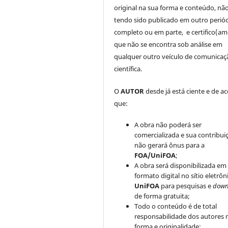
original na sua forma e conteúdo, nã
tendo sido publicado em outro periód
completo ou em parte, e certifico(am
que não se encontra sob análise em
qualquer outro veículo de comunicaç
científica.
O
AUTOR
desde já está ciente e de a
que:
A obra não poderá ser
comercializada e sua contribui
não gerará ônus para a
FOA/UniFOA
;
A obra será disponibilizada em
formato digital no sítio eletrôn
UniFOA
para pesquisas e
down
de forma gratuita;
Todo o conteúdo é de total
responsabilidade dos autores 
forma e originalidade;