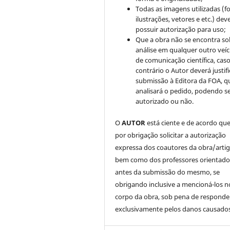
Todas as imagens utilizadas (fo
ilustrações, vetores e etc.) de
possuir autorização para uso;
Que a obra não se encontra so
análise em qualquer outro veíc
de comunicação científica, cas
contrário o Autor deverá justifi
submissão à Editora da FOA, q
analisará o pedido, podendo s
autorizado ou não.
O
AUTOR
está ciente e de acordo qu
por obrigação solicitar a autorização
expressa dos coautores da obra/artig
bem como dos professores orientado
antes da submissão do mesmo, se
obrigando inclusive a mencioná-los n
corpo da obra, sob pena de responde
exclusivamente pelos danos causados