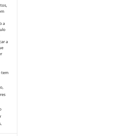
tos,
vem
b a
ulo
o
car a
ue
er
e tem
o,
res
o
r
.