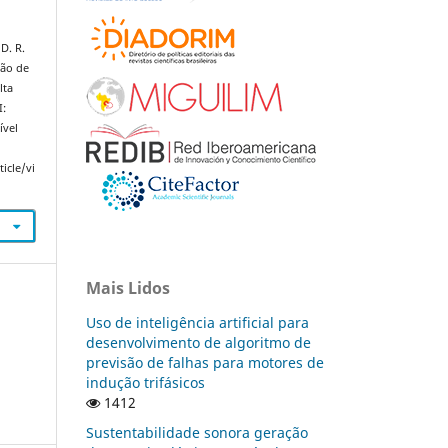
D. R.
ção de
lta
I:
ível
icle/vi
Mais Lidos
Uso de inteligência artificial para
desenvolvimento de algoritmo de
previsão de falhas para motores de
indução trifásicos
1412
Sustentabilidade sonora geração