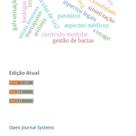
nanopartículas de tio2
biologia celular
constitucionalidade
ning
zro2
galvanização
aspectos legais
sintetização
sinais sonoros
marcapasso
parasitos
arritmia
aspectos médicos
vintage
currículo modular
gestão de bacias
Edição Atual
Open Journal Systems