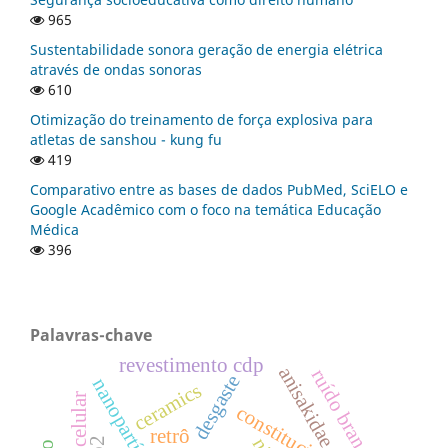
965
Sustentabilidade sonora geração de energia elétrica
através de ondas sonoras
610
Otimização do treinamento de força explosiva para
atletas de sanshou - kung fu
419
Comparativo entre as bases de dados PubMed, SciELO e
Google Acadêmico com o foco na temática Educação
Médica
396
Palavras-chave
revestimento cdp
anisakidae
ruído branco
desgaste
ceramics
retrô