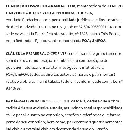
FUNDAÇÃO OSWALDO ARANHA - FOA
, mantenedora do
CENTRO
UNIVERSITÁRIO DE VOLTA REDONDA - UniFOA
,
entidade fundacional com personalidade jurídica sem fins lucrativos
de direito privado, inscrita no CNPJ sob nº 32.504.995/0001-14, com
sede na Avenida Dauro Peixoto Aragão, nº 1325, bairro Três Poços,
Volta Redonda – RJ, doravante denominada
FOA/UniFOA
.
CLÁUSULA PRIMEIRA:
O CEDENTE cede e transfere gratuitamente
sem direito a remuneração, reembolso ou compensação de
qualquer natureza, em caráter irrevogável e irretratável à
FOA/UniFOA, todos os direitos autorais (morais e patrimoniais)
relativo à obra acima intitulada, tudo em conformidade com a Lei nº
9.610/98.
PARÁGRAFO PRIMEIRO:
O CEDENTE desde já, declara que a obra
cedida é de sua exclusiva autoria, assumindo total responsabilidade
civil e penal, quanto ao conteúdo, citações e referências que fazem
parte de seu conteúdo, bem como, por eventuais questionamentos
judiciais ou extrajudiciais em decorrência de sua divulgação,