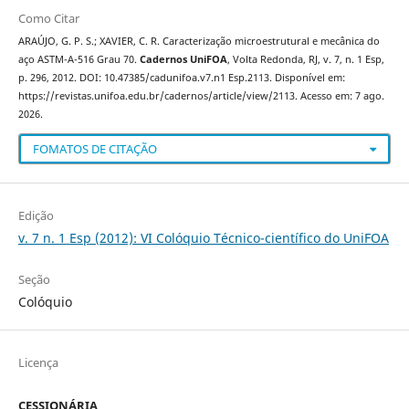
Como Citar
ARAÚJO, G. P. S.; XAVIER, C. R. Caracterização microestrutural e mecânica do
aço ASTM-A-516 Grau 70.
Cadernos UniFOA
, Volta Redonda, RJ, v. 7, n. 1 Esp,
p. 296, 2012. DOI: 10.47385/cadunifoa.v7.n1 Esp.2113. Disponível em:
https://revistas.unifoa.edu.br/cadernos/article/view/2113. Acesso em: 7 ago.
2026.
FOMATOS DE CITAÇÃO
Edição
v. 7 n. 1 Esp (2012): VI Colóquio Técnico-científico do UniFOA
Seção
Colóquio
Licença
CESSIONÁRIA