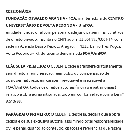
CESSIONÁRIA
FUNDAÇÃO OSWALDO ARANHA - FOA
, mantenedora do
CENTRO
UNIVERSITÁRIO DE VOLTA REDONDA - UniFOA
,
entidade fundacional com personalidade jurídica sem fins lucrativos
de direito privado, inscrita no CNPJ sob nº 32.504.995/0001-14, com
sede na Avenida Dauro Peixoto Aragão, nº 1325, bairro Três Poços,
Volta Redonda – RJ, doravante denominada
FOA/UniFOA
.
CLÁUSULA PRIMEIRA:
O CEDENTE cede e transfere gratuitamente
sem direito a remuneração, reembolso ou compensação de
qualquer natureza, em caráter irrevogável e irretratável à
FOA/UniFOA, todos os direitos autorais (morais e patrimoniais)
relativo à obra acima intitulada, tudo em conformidade com a Lei nº
9.610/98.
PARÁGRAFO PRIMEIRO:
O CEDENTE desde já, declara que a obra
cedida é de sua exclusiva autoria, assumindo total responsabilidade
civil e penal, quanto ao conteúdo, citações e referências que fazem