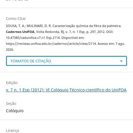
Como Citar
SOUSA, T. A.; MULINARI, D. R. Caracterização química da fibra da palmeira.
Cadernos UniFOA
, Volta Redonda, RJ, v. 7, n. 1 Esp, p. 297, 2012. DOI:
10.47385/cadunifoa.v7.n1 Esp.2114. Disponível em:
https://revistas.unifoa.edu.br/cadernos/article/view/2114. Acesso em: 7 ago.
2026.
FOMATOS DE CITAÇÃO
Edição
v. 7 n. 1 Esp (2012): VI Colóquio Técnico-científico do UniFOA
Seção
Colóquio
Licença