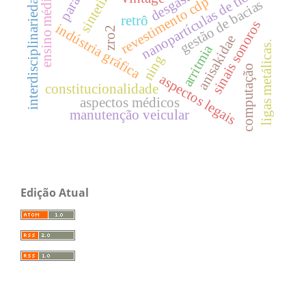
sintetização
ensino médico
interdisciplinariedade
nanopartículas de tio2
desgaste
revestimento cdp
gestão de bacias
retrô
sinais sonoros
indústria gráfica
zro2
anisakidae
ligas metálicas.
arritmia
ning
computação
aspectos legais
constitucionalidade
aspectos médicos
manutenção veicular
Edição Atual