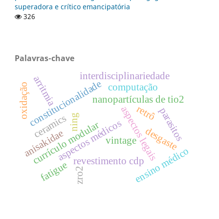
superadora e crítico emancipatória
326
Palavras-chave
interdisciplinariedade
arritmia
constitucionalidade
computação
oxidação
nanopartículas de tio2
retrô
aspectos legais
parasitos
ceramics
ning
aspectos médicos
currículo modular
desgaste
anisakidae
vintage
ensino médico
revestimento cdp
fatigue
zro2