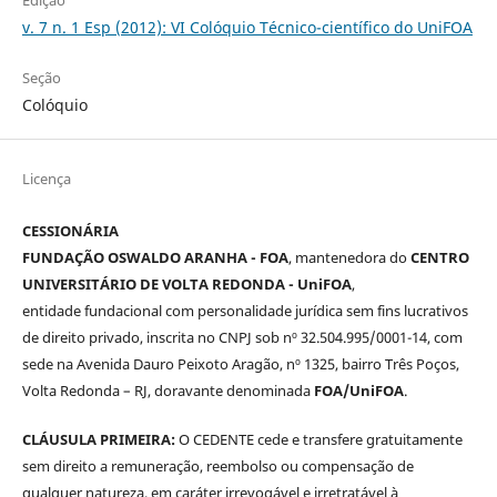
v. 7 n. 1 Esp (2012): VI Colóquio Técnico-científico do UniFOA
Seção
Colóquio
Licença
CESSIONÁRIA
FUNDAÇÃO OSWALDO ARANHA - FOA
, mantenedora do
CENTRO
UNIVERSITÁRIO DE VOLTA REDONDA - UniFOA
,
entidade fundacional com personalidade jurídica sem fins lucrativos
de direito privado, inscrita no CNPJ sob nº 32.504.995/0001-14, com
sede na Avenida Dauro Peixoto Aragão, nº 1325, bairro Três Poços,
Volta Redonda – RJ, doravante denominada
FOA/UniFOA
.
CLÁUSULA PRIMEIRA:
O CEDENTE cede e transfere gratuitamente
sem direito a remuneração, reembolso ou compensação de
qualquer natureza, em caráter irrevogável e irretratável à