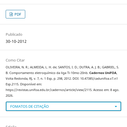
PDF
Publicado
30-10-2012
Como Citar
OLIVEIRA, N. R.; ALMEIDA, L. H. de; SANTOS, I. D.; DUTRA, A. J. B.; GABRIEL, S.
B. Comportamento eletroquímico da liga Ti-10mo-20nb.
Cadernos UniFOA
,
Volta Redonda, RJ, v. 7, n. 1 Esp, p. 298, 2012. DOI: 10.47385/cadunifoa.v7.n1
Esp.2115. Disponível em:
https://revistas.unifoa.edu.br/cadernos/article/view/2115. Acesso em: 8 ago.
2026.
FOMATOS DE CITAÇÃO
Edição